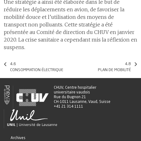
démographie
Une stratégie a ainsi été élaborée dans le but de
4.6
La gestion des événements
patiente ou du patient
3.3
Prix et
écoute et
critiques et indésirables
réduire les déplacements en avion, de favoriser la
distinctions
médiation
1
La satisfaction des patientes
mobilité douce et l’utilisation des moyens de
ou patients et des proches
6
Pratiques
transport non polluants. Cette stratégie a été
alternatives de
2
Espace de médiation entre
S’ouvrir au monde
6
Construire l’hôpital de
présentée au Comité de direction du CHUV en janvier
travail
patients, proches &
demain
2020. La crise sanitaire a cependant mis la réflexion en
1
Communiquer pour mieux
professionnels
7
Égalité salariale
suspens.
partager
7
Assurer la logistique
8
Attractivité et
2
Activités culturelles
marque
L’efficacité et l’efficience des soins
8
Développer les systèmes
4.6
4.8
employeur
CONSOMMATION ÉLECTRIQUE
PLAN DE MOBILITÉ
d’information
1
Les délais de prise en charge aux urgences
2
Les délais de prise en charge en cas d’infarctus du myocarde
9
Comptes
Aller au-delà de nos missions
CHUV, Centre hospitalier
3
Les délais de prise en charge en cas d'accident vasculaire cérébral
universitaire vaudois
1
Collaborations humanitaires
Rue du Bugnon 21
CH-1011 Lausanne, Vaud, Suisse
4
Le programme ERAS pour une meilleure récupération après une
+41 21 314 1111
2
Les JO de la jeunesse
chirurgie
Adapter notre gouvernance
Certifications et accréditations
Archives