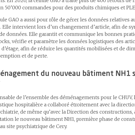
ts. En 2020, la cellule GAO a traité plus de 400 retours de
on 50’000 commandes pour des produits chimiques et PL
lule GAO a aussi pour rôle de gérer les données relatives au
. Elle intervient lors d’un changement d’article, afin de s
de données. Elle garantit et communique les bonnes prati
ocks, vérifie et paramètre les données logistiques des artic
 d’étage, afin de réduire les quantités mobilisées et de di
emption et de perte.
énagement du nouveau bâtiment NH1 sur
y
nsable de l’ensemble des déménagements pour le CHUV, 
istique hospitalière a collaboré étroitement avec la direc
chiatrie, de même qu’avec la Direction des constructions, 
tation le nouveau bâtiment NH1, première phase de const
u site psychiatrique de Cery.