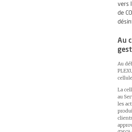
vers 
de CO
désin
Au c
ges
Au déb
PLEXUS
cellu
La cel
au Ser
les ac
produi
client
approv
(DSO) 