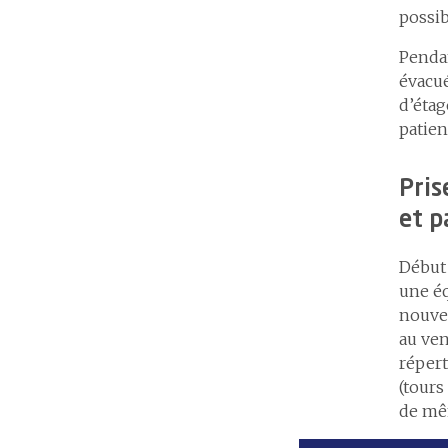
possib
Penda
évacué
d’étag
patien
Pris
et p
Début 
une éq
nouvel
au ven
répert
(tours
de mêm