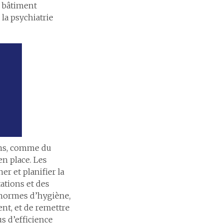
e bâtiment
 la psychiatrie
ens, comme du
en place. Les
r et planifier la
ations et des
es normes d’hygiène,
t, et de remettre
us d’efficience