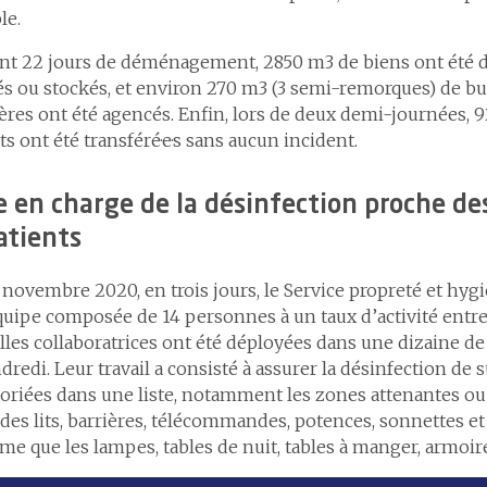
le.
nt 22 jours de déménagement, 2850 m3 de biens ont été
s ou stockés, et environ 270 m3 (3 semi-remorques) de bu
ères ont été agencés. Enfin, lors de deux demi-journées, 9
ts ont été transféré·e·s sans aucun incident.
e en charge de la désinfection proche de
atients
novembre 2020, en trois jours, le Service propreté et hyg
uipe composée de 14 personnes à un taux d’activité entr
les collaboratrices ont été déployées dans une dizaine de 
dredi. Leur travail a consisté à assurer la désinfection de 
oriées dans une liste, notamment les zones attenantes ou 
 des lits, barrières, télécommandes, potences, sonnettes et f
e que les lampes, tables de nuit, tables à manger, armoire