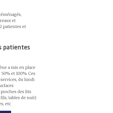
 déménagés,
reaux et
2 patientes et
s patientes
iène a mis en place
e 50% et 100%. Ces
services, du lundi
surfaces
proches des lits
ils, tables de nuit)
s, etc.