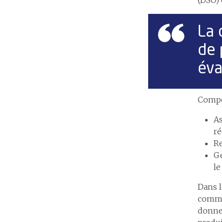
La 
de 
éva
Compos
As
ré
Re
Gé
le
Dans l
comman
donne 