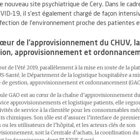
le nouveau site psychiatrique de Cery. Dans le cad
VID-19, il s’est également chargé de façon intensiv
fection de l’environnement proche des patientes e
œur de l’approvisionnement du CHUV, la 
tion, approvisionnement et ordonnance
ut de l’été 2019, parallèlement à la mise en route de la pl
-Santé, le Département de la logistique hospitalière a mi
le de gestion, approvisionnement et ordonnancement (GAO
lule GAO est au cœur de la chaîne d’approvisionnement d
vice approvisionnements et logistique patients, elle re
tivités de service à la clientèle pour les consommables méd
ts chimiques. Son rôle est d’assurer l’interface de premier
s ou les utilisateurs de l’hôpital, et les acteurs clés de son
isionnement, soit la Centrale d’achats, la coordination du
et les fournisseurs, dont PLEXUS-Santé.