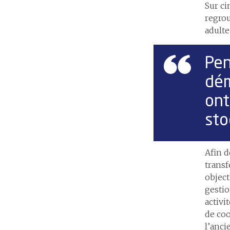
Sur ci
regrou
adulte
Pen
dé
ont
sto
Afin 
transf
object
gestio
activi
de co
l’anci