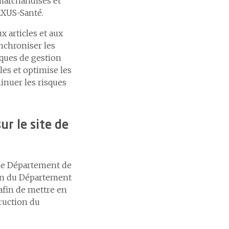
 marchandises et
EXUS-Santé.
x articles et aux
ynchroniser les
ques de gestion
les et optimise les
minuer les risques
 le site de
le Département de
tion du Département
afin de mettre en
ruction du