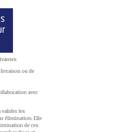
es
ur
ivantes:
livraison ou de
ollaboration avec
valider les
ur élimination. Elle
limination de ces