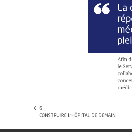
La 
rép
méd
ple
Afin d
le Ser
collab
concen
médico
6
CONSTRUIRE L’HÔPITAL DE DEMAIN