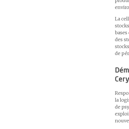
produi
envir
La cel
stocks
bases 
des st
stocks
de pér
Dém
Cer
Respo
la log
de psy
exploi
nouvea