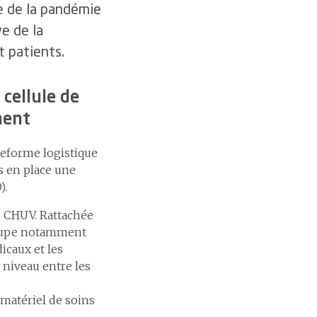
re de la pandémie
e de la
t patients.
cellule de
ment
ateforme logistique
s en place une
).
u CHUV. Rattachée
groupe notamment
icaux et les
 niveau entre les
 matériel de soins