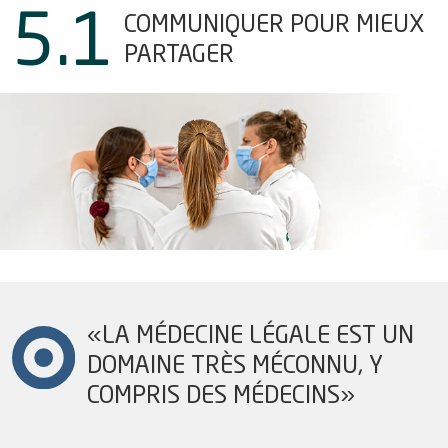
Les domaines de pointe:
Soigner
Contexte
2024
2023
3
2
Respecter
Former
2022
3
2021
La continuité de la prise
4
4
2020
Miser sur notre
Préserver les
2019
5.1
COMMUNIQUER POUR MIEUX
la médecine hautement
l'environnement
en charge
capital humain
ressources
1
Évolution de
2.1
La Faculté de
S'engager
2018
2017
2016
2015
spécialisée et les
l’activité
PARTAGER
biologie et de
3.1
Achats
3.1
Le Faxmed de sortie
4.1
4.1
Améliorer par le
Consommation
pour les
d’hospitalisation
médecine
centres
management
d'eau
collaboratrices
3.2
Gestion des
3.2
Le délai d’envoi des lettres
et
interdisciplinaires
2.2
L’École de
déchets
de sortie
4.2
4.2
Système
Consommables
d’hébergement
et les
formation
d’information de
1
La médecine hautement
collaborateurs
3.3
Produits de
3.3
Les réadmissions
4.3
Gaspillages
2
Évolution de
postgraduée
gestion des
spécialisée
désinfection et
potentiellement évitables
l’activité
médicale
ressources
1
Intégration
4.4
Données
de nettoyage
ambulatoire
2
Les transplantations
humaines,
dans le monde
produites et
2.3
L’Institut
d’organes
4
La sécurité par la gestion
développement
du travail
3.4
Aménagements
conservation
3
Les urgences,
universitaire de
et recrutement
des risques
et espaces verts
principale voie
formation et de
3
La prise en charge des
2
Sécurité au
4.5
Performance
d’entrée au
recherche en
brûlures graves chez l’adulte
4.3
Ancienneté, flux
4.1
La sécurité interventionnelle
travail
3.5
Restauration
énergétique
CHUV
soins
et l’enfant
de personnel et
collective
4.2
L’observance de l’hygiène
3
Santé en
nominations
4.6
Consommation
4
Amélioration de
4
La filière de traumatologie
des mains
entreprise
3
Chercher
électrique
la prise en
4.4
Développement
5
Les centres
«LA MÉDECINE LÉGALE EST UN
charge
4.3
Les infections du site
4
Activité du
3.1
Quelques
des
4.7
Déplacements
interdisciplinaires en
opératoire
service social
recherches
collaboratrices
professionnels
DOMAINE TRÈS MÉCONNU, Y
5
Les réseaux de
oncologie
pour le
et
soins
4.4
La prévalence des escarres
3.2
Obtention de
COMPRIS DES MÉDECINS»
4.8
Plan de
personnel
collaborateurs
nouveaux fonds
Information et
mobilité
4.5
La mortalité hospitalière
5
Espace
de recherche
4.5
Effectifs et
participation de la
collaborateurs: