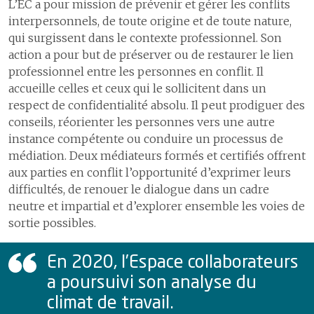
démographie
L’EC a pour mission de prévenir et gérer les conflits
4.6
La gestion des événements
patiente ou du patient
3.3
Prix et
écoute et
critiques et indésirables
interpersonnels, de toute origine et de toute nature,
distinctions
médiation
1
La satisfaction des patientes
qui surgissent dans le contexte professionnel. Son
ou patients et des proches
6
Pratiques
action a pour but de préserver ou de restaurer le lien
alternatives de
2
Espace de médiation entre
S’ouvrir au monde
6
Construire l’hôpital de
professionnel entre les personnes en conflit. Il
travail
patients, proches &
demain
accueille celles et ceux qui le sollicitent dans un
1
Communiquer pour mieux
professionnels
7
Égalité salariale
respect de confidentialité absolu. Il peut prodiguer des
partager
7
Assurer la logistique
conseils, réorienter les personnes vers une autre
8
Attractivité et
2
Activités culturelles
marque
instance compétente ou conduire un processus de
L’efficacité et l’efficience des soins
8
Développer les systèmes
employeur
médiation. Deux médiateurs formés et certifiés offrent
d’information
1
Les délais de prise en charge aux urgences
aux parties en conflit l’opportunité d’exprimer leurs
2
Les délais de prise en charge en cas d’infarctus du myocarde
9
Comptes
difficultés, de renouer le dialogue dans un cadre
Aller au-delà de nos missions
neutre et impartial et d’explorer ensemble les voies de
3
Les délais de prise en charge en cas d'accident vasculaire cérébral
1
Collaborations humanitaires
sortie possibles.
4
Le programme ERAS pour une meilleure récupération après une
2
Les JO de la jeunesse
chirurgie
En 2020, l’Espace collaborateurs
Adapter notre gouvernance
Certifications et accréditations
a poursuivi son analyse du
climat de travail.