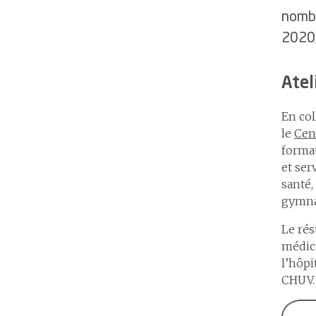
nombr
2020,
Atel
En col
le
Cen
format
et ser
santé,
gymna
Le rés
médica
l’hôpi
CHUV.