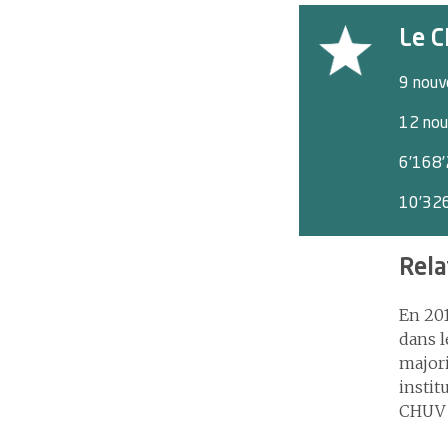
Le C
9 nouv
12 nou
6’168’
10’326
Rela
En 201
dans l
majori
instit
CHUV s