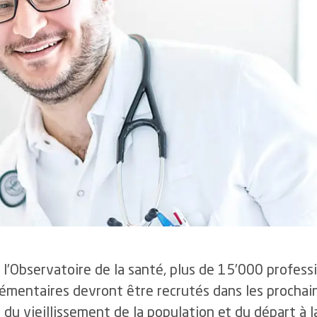
icale
famille
4.4
Délais pour la ch
3.6
Gestion des événements
élective de la m
critiques et indésirables
4.5
Retour au travail et protection
de la santé
4.5
Collaboration a
uantes
4.6
Autres prestations
uveaux fonds
ns
 l’Observatoire de la santé, plus de 15’000 profess
émentaires devront être recrutés dans les prochai
 du vieillissement de la population et du départ à l