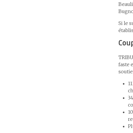
Beauli
Bugno
Si le 
établi
Coup
TRIBU,
faste 
soutie
11
ch
34
co
10
re
Pl