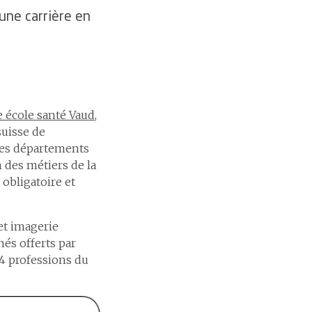
une carrière en
 école santé Vaud
,
suisse de
ses départements
n des métiers de la
 obligatoire et
 et imagerie
és offerts par
24 professions du