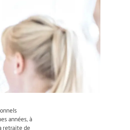
irurgie
ain
vec le réseau
ionnels
nes années, à
a retraite de