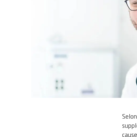
postgraduée méd
1.5
Campagnes de prévention
3
Chercher
1.6
Nouvelles technologies de
soins
3.1
Recherches marq
1.7
Réseaux romands
3.2
Obtention de no
de recherche
1.8
Programmes de santé
publique
3.3
Prix et distinctio
Selon
suppl
cause