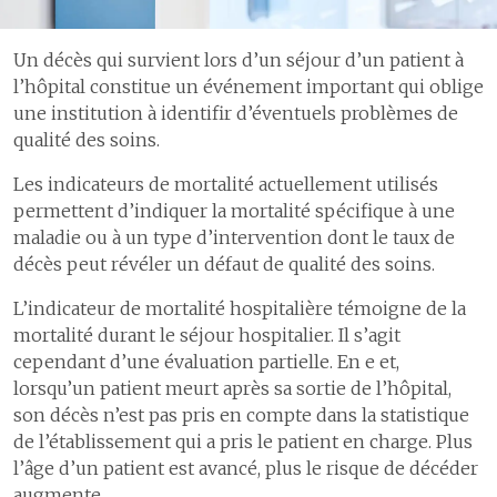
collaboratrices
site opératoire
principale voie
emploi en soins
et
2.3
Réadmissions
d'entrée au
infirmiers
3.4
Prévalence des
collaborateurs
potentiellement
Un décès qui survient lors d’un séjour d’un patient à
CHUV
escarres
évitables
2.4
Ecole de
4.4
Mieux concilier
l’hôpital constitue un événement important qui oblige
4
Création de
formation
3.5
Mortalité
travail et famille
une institution à identifir d’éventuels problèmes de
centres
postgraduée
hospitalière
4.5
Retour au travail
qualité des soins.
médicale
5
Campagnes de
3.6
Gestion des
et protection de
prévention
événements
la santé
Les indicateurs de mortalité actuellement utilisés
3
Chercher
critiques et
permettent d’indiquer la mortalité spécifique à une
6
Nouvelles
4.6
Autres
3.1
Recherches
indésirables
technologies de
maladie ou à un type d’intervention dont le taux de
prestations
marquantes
soins
décès peut révéler un défaut de qualité des soins.
3.2
Obtention de
7
Réseaux
Efficacité et efficience
5
Développement des
nouveaux fonds
L’indicateur de mortalité hospitalière témoigne de la
romands
de recherche
des soins
compétences
mortalité durant le séjour hospitalier. Il s’agit
8
Programmes de
3.3
Prix et
1
Délai de prise en charge aux
5.1
Participation du patient et
cependant d’une évaluation partielle. En e et,
santé publique
distinctions
urgences
éducation thérapeutique
lorsqu’un patient meurt après sa sortie de l’hôpital,
son décès n’est pas pris en compte dans la statistique
2
Délais de prise en charge en
6
Certifications et
cas d’infarctus du myocarde
de l’établissement qui a pris le patient en charge. Plus
S'ouvrir au monde
6
Construire l'hôpital de
accréditations
l’âge d’un patient est avancé, plus le risque de décéder
3
Délais de prise en charge en
demain
1
Un hôpital proche de ses
cas d’accident vasculaire
augmente.