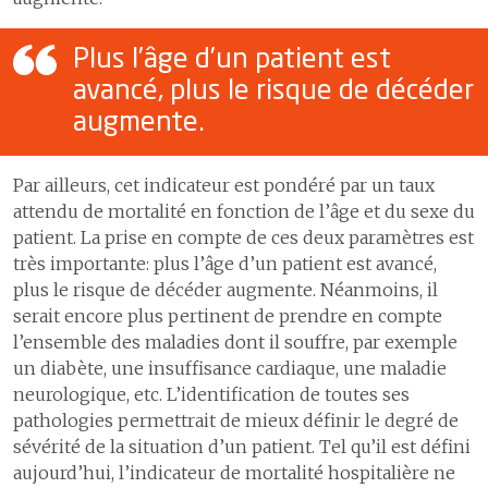
patientes et patients
cérébral
7
Assurer la logistique
2
Communiquer pour mieux
4
Délais pour la chirurgie
Plus l’âge d’un patient est
partager
8
Développer les systèmes
élective de la main
avancé, plus le risque de décéder
d'information
3
Coopération humanitaire
5
Collaboration avec le réseau
augmente.
4
Développement durable
9
Comptes
5
Activités culturelles
Par ailleurs, cet indicateur est pondéré par un taux
attendu de mortalité en fonction de l’âge et du sexe du
patient. La prise en compte de ces deux paramètres est
très importante: plus l’âge d’un patient est avancé,
plus le risque de décéder augmente. Néanmoins, il
serait encore plus pertinent de prendre en compte
l’ensemble des maladies dont il souffre, par exemple
un diabète, une insuffisance cardiaque, une maladie
neurologique, etc. L’identification de toutes ses
pathologies permettrait de mieux définir le degré de
sévérité de la situation d’un patient. Tel qu’il est défini
aujourd’hui, l’indicateur de mortalité hospitalière ne