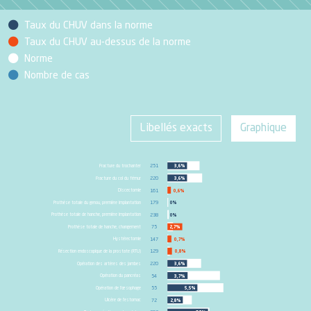
Taux du CHUV dans la norme
Taux du CHUV au-dessus de la norme
Norme
Nombre de cas
Libellés exacts
Graphique
Fracture du trochanter
251
3,6%
Fracture du col du fémur
220
3,6%
Discectomie
161
0,6%
Prothèse totale du genou, première implantation
179
0%
Prothèse totale de hanche, première implantation
238
0%
Prothèse totale de hanche, changement
75
2,7%
Hystérectomie
147
0,7%
Résection endoscopique de la prostate (RTU)
129
0,8%
Opération des artères des jambes
220
3,6%
Opération du pancréas
54
3,7%
Opération de l’œsophage
55
5,5%
Ulcère de l’estomac
72
2,8%