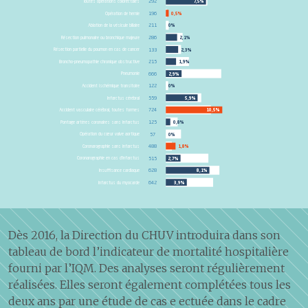
Toutes opérations colorectales
292
7,5%
Opération de hernie
196
0,5%
Ablation de la vésicule biliaire
211
0%
Résection pulmonaire ou bronchique majeure
286
2,1%
Résection partielle du poumon en cas de cancer
133
2,3%
Broncho-pneumopathie chronique obstructive
215
1,9%
Pneumonie
666
2,9%
Accident ischémique transitoire
122
0%
Infarctus cérébral
559
5,9%
Accident vasculaire cérébral, toutes formes
724
10,5%
Pontage artères coronaires sans infarctus
125
0,8%
Opération du cœur valve aortique
57
0%
Coronarographie sans infarctus
488
1,8%
Coronarographie en cas d’infarctus
515
2,7%
Insuffisance cardiaque
628
8,1%
Infarctus du myocarde
642
3,9%
Dès 2016, la Direction du CHUV introduira dans son
tableau de bord l’indicateur de mortalité hospitalière
fourni par l’IQM. Des analyses seront régulièrement
réalisées. Elles seront également complétées tous les
deux ans par une étude de cas e ectuée dans le cadre