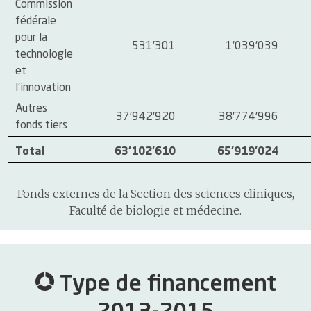
Commission
fédérale
pour la
531'301
1'039'039
technologie
et
l'innovation
Autres
37'942'920
38'774'996
fonds tiers
Total
63'102'610
65'919'024
Fonds externes de la Section des sciences cliniques,
Faculté de biologie et médecine.
Type de financement