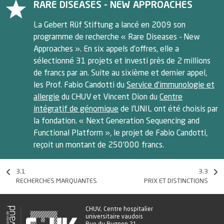
RARE DISEASES - NEW APPROACHES
La Gebert Rüf Stiftung a lancé en 2009 son
programme de recherche « Rare Diseases - New
Approaches ». En six appels d’offres, elle a
sélectionné 31 projets et investi près de 2 millions
de francs par an. Suite au sixième et dernier appel,
les Prof. Fabio Candotti du
Service d’immunologie et
allergie
du CHUV et Vincent Dion du
Centre
intégratif de génomique
de l’UNIL ont été choisis par
la fondation. « Next Generation Sequencing and
Functional Platform », le projet de Fabio Candotti,
reçoit un montant de 250’000 francs.
3.1
3.3
RECHERCHES MARQUANTES
PRIX ET DISTINCTIONS
CHUV, Centre hospitalier
universitaire vaudois