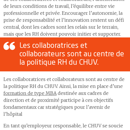
patientes et patients
cérébral
de leurs conditions de travail, l’équilibre entre vie
7
Assurer la logistique
2
Communiquer pour mieux
professionnelle et privée. Encourager l’autonomie, la
4
Délais pour la chirurgie
partager
8
Développer les systèmes
élective de la main
prise de responsabilité et l’innovation restent un défi
d'information
3
Coopération humanitaire
central, dont les cadres sont les relais sur le terrain,
5
Collaboration avec le réseau
mais que les RH doivent pouvoir initier et supporter.
4
Développement durable
9
Comptes
Les collaboratrices et
5
Activités culturelles
collaborateurs sont au centre de
la politique RH du CHUV.
Les collaboratrices et collaborateurs sont au centre de
la politique RH du CHUV. Ainsi, la mise en place d’une
formation de type MBA
destinée aux cadres de
direction et de proximité participe à ces objectifs
fondamentaux car stratégiques pour l’avenir de
l’hôpital
En tant qu’employeur responsable, le CHUV se soucie