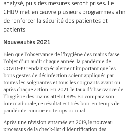
démographie
4.6
La gestion des événements
analysé, puis des mesures seront prises. Le
patiente ou du patient
3.3
Prix et
écoute et
critiques et indésirables
distinctions
médiation
CHUV met en œuvre plusieurs programmes afin
1
La satisfaction des patientes
ou patients et des proches
6
Pratiques
de renforcer la sécurité des patientes et
alternatives de
2
Espace de médiation entre
S’ouvrir au monde
6
Construire l’hôpital de
patients.
travail
patients, proches &
demain
1
Communiquer pour mieux
professionnels
7
Égalité des
Nouveautés 2021
partager
chances
7
Assurer la logistique
2
Activités culturelles
Bien que l’observance de l’hygiène des mains fasse
8
Attractivité et
L’efficacité et l’efficience des soins
8
Développer les systèmes
l’objet d’un audit chaque année, la pandémie de
marque
d’information
employeur
1
Les délais de prise en charge aux urgences
COVID-19 rendait spécialement important que les
bons gestes de désinfection soient appliqués par
2
Les délais de prise en charge en cas d’infarctus du myocarde
9
Comptes
toutes les soignantes et tous les soignants avant ou
3
Les délais de prise en charge en cas d'accident vasculaire cérébral
Soigner mieux avec moins
après chaque action. En 2021, le taux d’observance de
4
Le programme ERAS pour une meilleure récupération après une
l’hygiène des mains atteint 83%. En comparaison
Aller au-delà de nos missions
chirurgie
internationale, ce résultat est très bon, en temps de
pandémie comme en temps normal.
Adapter notre gouvernance
Certifications et accréditations
Après une révision entamée en 2019, le nouveau
processus de la check-list d’identification des