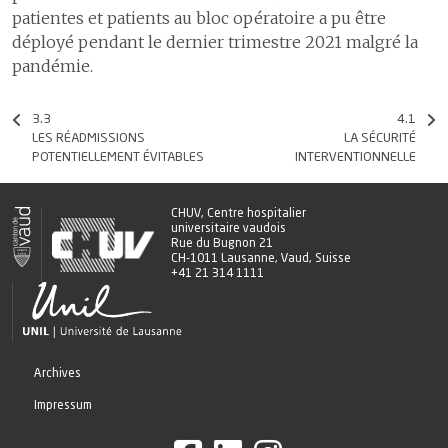
patientes et patients au bloc opératoire a pu être
déployé pendant le dernier trimestre 2021 malgré la
pandémie.
3.3
4.1
LES RÉADMISSIONS
LA SÉCURITÉ
POTENTIELLEMENT ÉVITABLES
INTERVENTIONNELLE
CHUV, Centre hospitalier
universitaire vaudois
Rue du Bugnon 21
CH-1011 Lausanne, Vaud, Suisse
+41 21 314 1111
Archives
Impressum