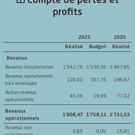
Compte de pertes et
profits
2021
2020
Réalisé
Budget
Réalisé
Revenus
Revenus d'exploitation
1'542,70
1'530,36
1'467,85
Revenus opérationnels
220,41
207,76
186,67
hors enveloppe
Autres revenus
45,36
19,99
77,02
opérationnels
Revenus
1'808,47
1'758,11
1'731,53
opérationnels
Revenus non
0,69
0,00
16,41