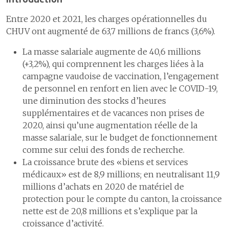
démographie
4.6
La gestion des événements
patiente ou du patient
3.3
Prix et
écoute et
critiques et indésirables
distinctions
Entre 2020 et 2021, les charges opérationnelles du
médiation
1
La satisfaction des patientes
CHUV ont augmenté de 63,7 millions de francs (3,6%).
ou patients et des proches
6
Pratiques
alternatives de
2
Espace de médiation entre
La masse salariale augmente de 40,6 millions
S’ouvrir au monde
6
Construire l’hôpital de
travail
patients, proches &
(+3,2%), qui comprennent les charges liées à la
demain
1
Communiquer pour mieux
professionnels
7
Égalité des
campagne vaudoise de vaccination, l’engagement
partager
chances
7
Assurer la logistique
de personnel en renfort en lien avec le COVID-19,
2
Activités culturelles
8
Attractivité et
une diminution des stocks d’heures
L’efficacité et l’efficience des soins
8
Développer les systèmes
marque
supplémentaires et de vacances non prises de
d’information
employeur
1
Les délais de prise en charge aux urgences
2020, ainsi qu’une augmentation réelle de la
2
Les délais de prise en charge en cas d’infarctus du myocarde
masse salariale, sur le budget de fonctionnement
9
Comptes
comme sur celui des fonds de recherche.
3
Les délais de prise en charge en cas d'accident vasculaire cérébral
Soigner mieux avec moins
La croissance brute des «biens et services
4
Le programme ERAS pour une meilleure récupération après une
Aller au-delà de nos missions
médicaux» est de 8,9 millions; en neutralisant 11,9
chirurgie
millions d’achats en 2020 de matériel de
Adapter notre gouvernance
protection pour le compte du canton, la croissance
Certifications et accréditations
nette est de 20,8 millions et s’explique par la
croissance d’activité.