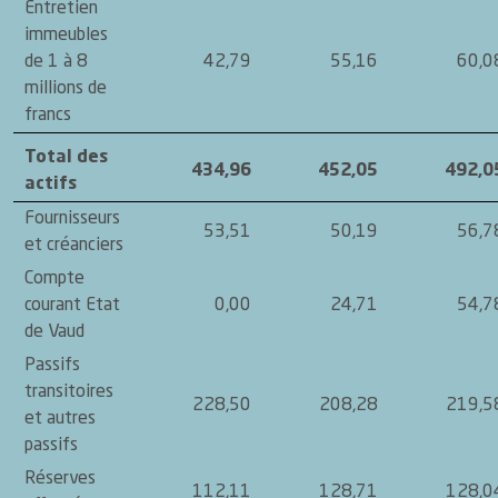
Entretien
immeubles
de 1 à 8
42,79
55,16
60,0
millions de
francs
Total des
434,96
452,05
492,0
actifs
Fournisseurs
53,51
50,19
56,7
et créanciers
Compte
courant Etat
0,00
24,71
54,7
de Vaud
Passifs
transitoires
228,50
208,28
219,5
et autres
passifs
Réserves
112,11
128,71
128,0