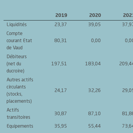
2019
2020
202
Liquidités
23,37
39,05
37,9
Compte
courant Etat
80,31
0,00
0,0
de Vaud
Débiteurs
(net du
197,51
183,04
209,4
ducroire)
Autres actifs
circulants
24,17
32,26
29,0
(stocks,
placements)
Actifs
30,87
87,10
81,8
transitoires
Equipements
35,95
55,44
73,6