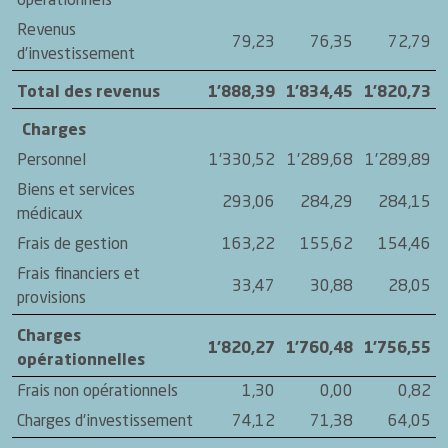
opérationnels
Revenus
79,23
76,35
72,79
d'investissement
Total des revenus
1'888,39
1'834,45
1'820,73
Charges
Personnel
1'330,52
1'289,68
1'289,89
Biens et services
293,06
284,29
284,15
médicaux
Frais de gestion
163,22
155,62
154,46
Frais financiers et
33,47
30,88
28,05
provisions
Charges
1'820,27
1'760,48
1'756,55
opérationnelles
Frais non opérationnels
1,30
0,00
0,82
Charges d'investissement
74,12
71,38
64,05