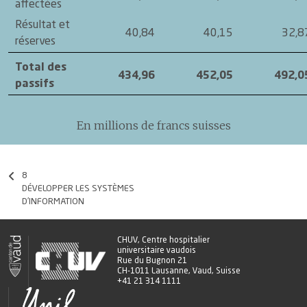
affectées
Résultat et
40,84
40,15
32,8
réserves
Total des
434,96
452,05
492,0
passifs
En millions de francs suisses
8
DÉVELOPPER LES SYSTÈMES
D’INFORMATION
CHUV, Centre hospitalier
universitaire vaudois
Rue du Bugnon 21
CH-1011 Lausanne, Vaud, Suisse
+41 21 314 1111