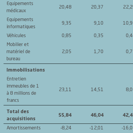
Equipements
20,48
20,37
22,
médicaux
Equipements
9,35
9,10
10,
informatiques
Véhicules
0,85
0,35
0,
Mobilier et
matériel de
2,05
1,70
0,
bureau
Immobilisations
Entretien
immeubles de 1
23,11
14,51
8,
à 8 millions de
francs
Total des
55,84
46,04
42,
acquisitions
Amortissements
-8,24
-12,01
-16,