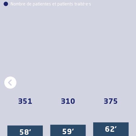
Nombre de patientes et patients traité·e·s
351
310
375
62'
59'
58'