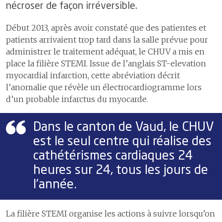
démographie
4.6
La gestion des événements
nécroser de façon irréversible.
patiente ou du patient
3.3
Prix et
écoute et
critiques et indésirables
distinctions
médiation
1
La satisfaction des patientes
Début 2013, après avoir constaté que des patientes et
ou patients et des proches
6
Pratiques
patients arrivaient trop tard dans la salle prévue pour
alternatives de
2
Espace de médiation entre
S’ouvrir au monde
6
Construire l’hôpital de
administrer le traitement adéquat, le CHUV a mis en
travail
patients, proches &
demain
place la filière STEMI. Issue de l’anglais ST-elevation
1
Communiquer pour mieux
professionnels
7
Égalité des
myocardial infarction, cette abréviation décrit
partager
chances
7
Assurer la logistique
l’anomalie que révèle un électrocardiogramme lors
2
Activités culturelles
8
Attractivité et
d’un probable infarctus du myocarde.
L’efficacité et l’efficience des soins
8
Développer les systèmes
marque
d’information
employeur
1
Les délais de prise en charge aux urgences
Dans le canton de Vaud, le CHUV
2
Les délais de prise en charge en cas d’infarctus du myocarde
9
Comptes
est le seul centre qui réalise des
3
Les délais de prise en charge en cas d'accident vasculaire cérébral
Soigner mieux avec moins
cathétérismes cardiaques 24
4
Le programme ERAS pour une meilleure récupération après une
Aller au-delà de nos missions
heures sur 24, tous les jours de
chirurgie
l’année.
Adapter notre gouvernance
Certifications et accréditations
La filière STEMI organise les actions à suivre lorsqu’on