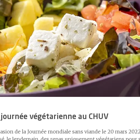
3.7
Pharmaclass
4
L’efficacité et l’efficience des soins
4.1
Le programme SEPSIS
4.2
La filière tromboembolies veineuses
4.3
La mobilisation précoce
4.4
Le traitement de la douleur
4.5
Le programme ERAS pour une meilleure récupération
après chirurgie
 journée végétarienne au CHUV
casion de la Journée mondiale sans viande le 20 mars 2022
é, le lendemain, des repas uniquement végétariens pour 