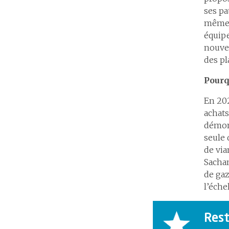
ses pa
même q
équipe
nouvel
des pl
Pourq
En 202
achats
démon
seule 
de via
Sachan
de gaz
l’éche
Rest