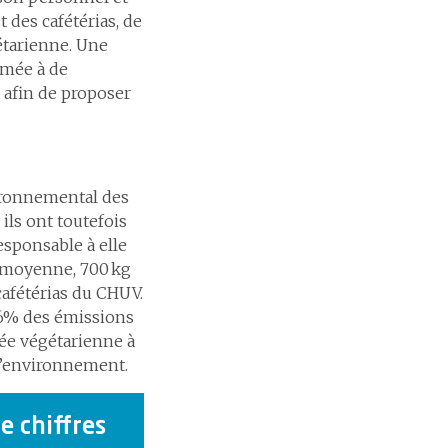
t des cafétérias, de
étarienne. Une
rmée à de
 afin de proposer
ironnemental des
ils ont toutefois
sponsable à elle
n moyenne, 700 kg
afétérias du CHUV.
16% des émissions
née végétarienne à
 l’environnement.
e chiffres