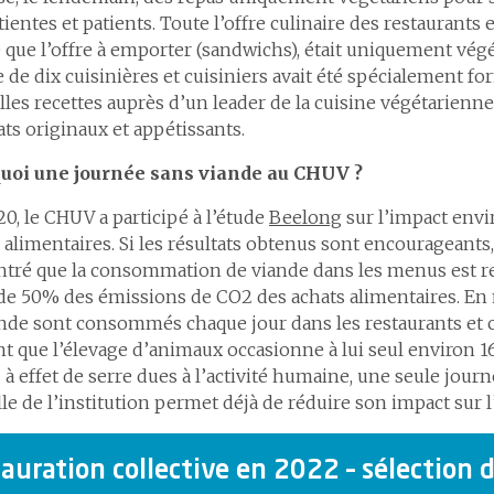
tientes et patients. Toute l’offre culinaire des restaurants e
ue l’offre à emporter (sandwichs), était uniquement vég
 de dix cuisinières et cuisiniers avait été spécialement fo
les recettes auprès d’un leader de la cuisine végétarienne
ats originaux et appétissants.
uoi une journée sans viande au CHUV ?
0, le CHUV a participé à l’étude
Beelong
sur l’impact env
 alimentaires. Si les résultats obtenus sont encourageants, 
tré que la consommation de viande dans les menus est re
de 50% des émissions de CO2 des achats alimentaires. E
nde sont consommés chaque jour dans les restaurants et c
t que l’élevage d’animaux occasionne à lui seul environ 
 à effet de serre dues à l’activité humaine, une seule jour
lle de l’institution permet déjà de réduire son impact sur
auration collective en 2022 – sélection d