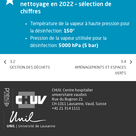
des
nettoyage en 2022 – sélection de
9
Comptes
4.4
Le traitement de la douleur
collaboratrices
chiffres
et
4.5
Le programme ERAS pour
Température de la vapeur à haute pression pour
une meilleure récupération
collaborateurs
après chirurgie
la désinfection:
150°
1
Accompagner
Pression de la vapeur utilisée pour la
les personnes
désinfection:
5000 hPa (5 bar)
en absences de
Certifications et accréditations
longue durée et
la réinsertion
3.2
3.4
professionnelle
GESTION DES DÉCHETS
AMÉNAGEMENTS ET ESPACES
2
Médecine du
VERTS
personnel et
d’entreprise
CHUV, Centre hospitalier
3
Espace
universitaire vaudois
Rue du Bugnon 21
collaborateurs
CH-1011 Lausanne, Vaud, Suisse
+41 21 314 1111
Pratiques cliniques responsables
Aller au-delà de nos missions