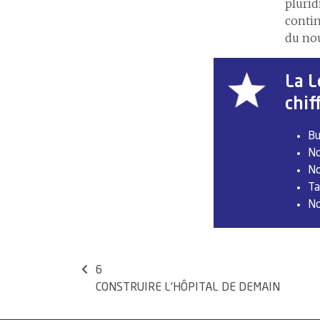
plurid
contin
du no
La L
chif
Bu
No
No
Ta
No
6
CONSTRUIRE L’HÔPITAL DE DEMAIN