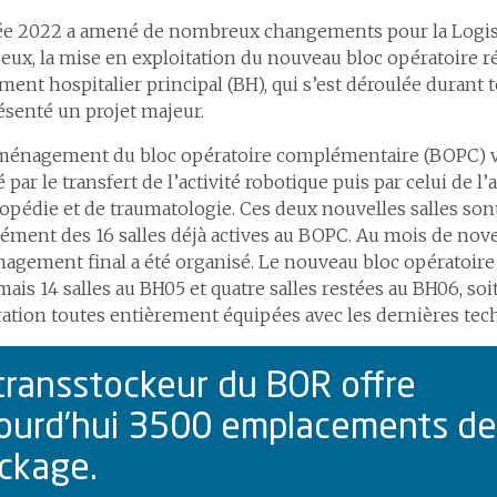
ée 2022 a amené de nombreux changements pour la Logist
eux, la mise en exploitation du nouveau bloc opératoire 
iment hospitalier principal (BH), qui s’est déroulée durant 
ésenté un projet majeur.
ménagement du bloc opératoire complémentaire (BOPC) v
 par le transfert de l’activité robotique puis par celui de l’a
opédie et de traumatologie. Ces deux nouvelles salles so
ment des 16 salles déjà actives au BOPC. Au mois de nov
agement final a été organisé. Le nouveau bloc opératoir
ais 14 salles au BH05 et quatre salles restées au BH06, soit 
ation toutes entièrement équipées avec les dernières tec
transstockeur du BOR offre
ourd’hui 3500 emplacements de
ckage.