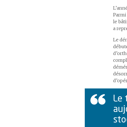
L’ann
Parmi 
le bât
a repr
Le dé
débuté
d’orth
complé
démén
désorm
d’opér
Le 
auj
sto