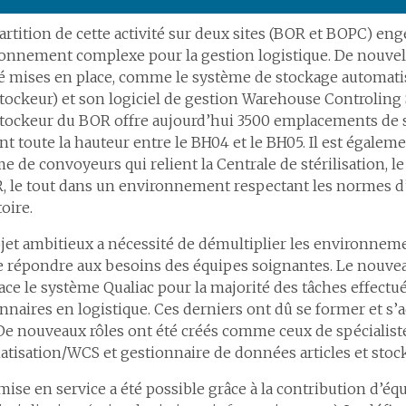
artition de cette activité sur deux sites (BOR et BOPC) en
onnement complexe pour la gestion logistique. De nouvel
é mises en place, comme le système de stockage automati
tockeur) et son logiciel de gestion Warehouse Controling
tockeur du BOR offre aujourd’hui 3500 emplacements de s
ent toute la hauteur entre le BH04 et le BH05. Il est égale
e de convoyeurs qui relient la Centrale de stérilisation, l
, le tout dans un environnement respectant les normes d
oire.
jet ambitieux a nécessité de démultiplier les environnem
e répondre aux besoins des équipes soignantes. Le nouve
ce le système Qualiac pour la majorité des tâches effectué
nnaires en logistique. Ces derniers ont dû se former et s’
 De nouveaux rôles ont été créés comme ceux de spécialist
tisation/WCS et gestionnaire de données articles et stock
mise en service a été possible grâce à la contribution d’éq