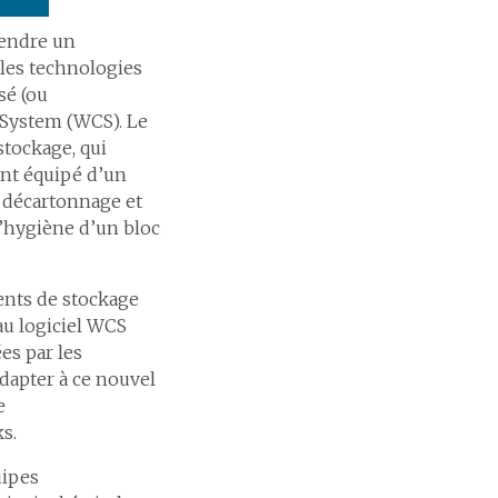
gendre un
les technologies
sé (ou
 System (WCS). Le
tockage, qui
ment équipé d’un
e décartonnage et
’hygiène d’un bloc
ents de stockage
au logiciel WCS
es par les
adapter à ce nouvel
e
s.
uipes