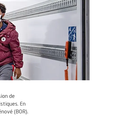
sion de
istiques. En
rénové (BOR).