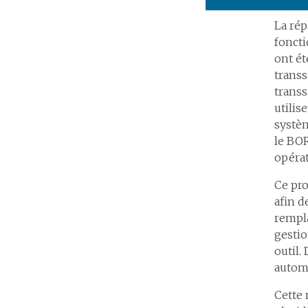
La rép
foncti
ont ét
transs
transs
utilis
systèm
le BOR
opérat
Ce pro
afin d
rempla
gestio
outil.
automa
Cette 