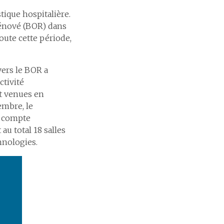
ique hospitalière.
rénové (BOR) dans
toute cette période,
ers le BOR a
ctivité
nt venues en
embre, le
e compte
au total 18 salles
hnologies.