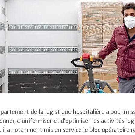
3.7
Pharmaclass
4
L’efficacité et l’efficience des soins
4.1
Le programme SEPSIS
4.2
La filière tromboembolies veineuses
4.3
La mobilisation précoce
4.4
Le traitement de la douleur
4.5
Le programme ERAS pour une meilleure récupération
après chirurgie
partement de la logistique hospitalière a pour mis
onner, d’uniformiser et d’optimiser les activités log
 il a notamment mis en service le bloc opératoire 