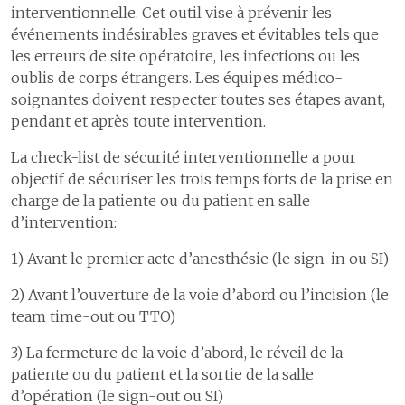
des
interventionnelle. Cet outil vise à prévenir les
9
Comptes
4.4
Le traitement de la douleur
collaboratrices
événements indésirables graves et évitables tels que
et
les erreurs de site opératoire, les infections ou les
4.5
Le programme ERAS pour
une meilleure récupération
collaborateurs
oublis de corps étrangers. Les équipes médico-
après chirurgie
soignantes doivent respecter toutes ses étapes avant,
1
Accompagner
pendant et après toute intervention.
les personnes
en absences de
Certifications et accréditations
longue durée et
La check-list de sécurité interventionnelle a pour
la réinsertion
objectif de sécuriser les trois temps forts de la prise en
professionnelle
charge de la patiente ou du patient en salle
2
Médecine du
d’intervention:
personnel et
d’entreprise
1) Avant le premier acte d’anesthésie (le sign-in ou SI)
3
Espace
2) Avant l’ouverture de la voie d’abord ou l’incision (le
collaborateurs
team time-out ou TTO)
3) La fermeture de la voie d’abord, le réveil de la
Pratiques cliniques responsables
patiente ou du patient et la sortie de la salle
d’opération (le sign-out ou SI)
Aller au-delà de nos missions