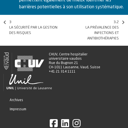
permettent également de mieux identifier les
barrières potentielles à son utilisation systématique.
3
3.2
LA SÉCURITÉ PAR LA GESTION
LA PRÉVALENCE DES
DES RISQUES
INFECTIONS ET
ANTIBIOTHÉRAPIES
CHUV, Centre hospitalier
universitaire vaudois
Rue du Bugnon 21
CH-1011 Lausanne, Vaud, Suisse
+41 21 314 1111
Archives
Impressum