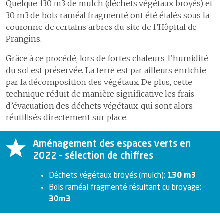
Quelque 130 m3 de mulch (déchets végétaux broyés) et
des
9
Comptes
30 m3 de bois raméal fragmenté ont été étalés sous la
4.4
Le traitement de la douleur
collaboratrices
couronne de certains arbres du site de l’Hôpital de
et
4.5
Le programme ERAS pour
Prangins.
une meilleure récupération
collaborateurs
après chirurgie
1
Accompagner
Grâce à ce procédé, lors de fortes chaleurs, l’humidité
les personnes
du sol est préservée. La terre est par ailleurs enrichie
en absences de
par la décomposition des végétaux. De plus, cette
Certifications et accréditations
longue durée et
technique réduit de manière significative les frais
la réinsertion
professionnelle
d’évacuation des déchets végétaux, qui sont alors
réutilisés directement sur place.
2
Médecine du
personnel et
d’entreprise
Aménagement des espaces verts en
3
Espace
2022 – sélection de chiffres
collaborateurs
Déchets végétaux broyés (mulch):
130 m3
Bois raméal fragmenté résultant du broyage:
Pratiques cliniques responsables
30m3
Aller au-delà de nos missions