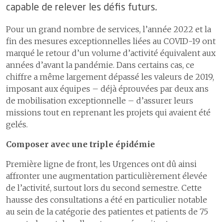
des
capable de relever les défis futurs.
9
Comptes
4.4
Le traitement de la douleur
collaboratrices
Pour un grand nombre de services, l’année 2022 et la
et
4.5
Le programme ERAS pour
une meilleure récupération
fin des mesures exceptionnelles liées au COVID-19 ont
collaborateurs
après chirurgie
marqué le retour d’un volume d’activité équivalent aux
1
Accompagner
années d’avant la pandémie. Dans certains cas, ce
les personnes
en absences de
chiffre a même largement dépassé les valeurs de 2019,
Certifications et accréditations
longue durée et
imposant aux équipes – déjà éprouvées par deux ans
la réinsertion
de mobilisation exceptionnelle – d’assurer leurs
professionnelle
missions tout en reprenant les projets qui avaient été
2
Médecine du
gelés.
personnel et
d’entreprise
Composer avec une triple épidémie
3
Espace
Première ligne de front, les Urgences ont dû ainsi
collaborateurs
affronter une augmentation particulièrement élevée
de l’activité, surtout lors du second semestre. Cette
Pratiques cliniques responsables
hausse des consultations a été en particulier notable
au sein de la catégorie des patientes et patients de 75
Aller au-delà de nos missions