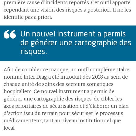
première cause d’incidents reportés. Cet outil apporte
des
9
Comptes
4.4
Le traitement de la douleur
cependant une vision des risques a posteriori. Il ne les
collaboratrices
identifie pas a priori.
et
4.5
Le programme ERAS pour
une meilleure récupération
collaborateurs
après chirurgie
Un nouvel instrument a permis
1
Accompagner
les personnes
de générer une cartographie des
en absences de
risques.
Certifications et accréditations
longue durée et
la réinsertion
professionnelle
Afin de combler ce manque, un outil complémentaire
2
Médecine du
nommé Inter Diag a été introduit dès 2018 au sein de
personnel et
chaque unité de soins des secteurs somatiques
d’entreprise
hospitaliers. Ce nouvel instrument a permis de
3
Espace
générer une cartographie des risques, de cibler les
collaborateurs
axes prioritaires de sécurisation et d’élaborer un plan
d’action issu du terrain pour sécuriser le processus
médicamenteux, tant au niveau institutionnel que
Pratiques cliniques responsables
local.
Aller au-delà de nos missions