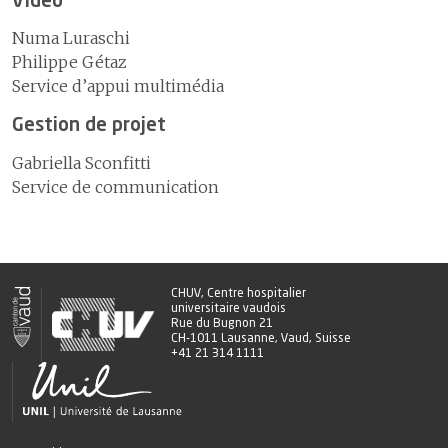
Vidéo
1
Un hôpital proche de ses
3
Les délais de prise en charge en cas d’accident vasculaire cérébral
patientes et patients
Numa Luraschi
7
Assurer la logistique
4
Le programme ERAS
2
Communiquer pour mieux
Philippe Gétaz
partager
8
Développer les systèmes
Service d’appui multimédia
5
Efficience et smarter medicine
d'information
3
Promouvoir une carrière dans
Gestion de projet
Certifications et accréditations
la santé
9
Comptes
4
Coopération humanitaire
Gabriella Sconfitti
Service de communication
5
Développement durable
6
Activités culturelles
CHUV, Centre hospitalier
universitaire vaudois
Rue du Bugnon 21
CH-1011 Lausanne, Vaud, Suisse
+41 21 314 1111