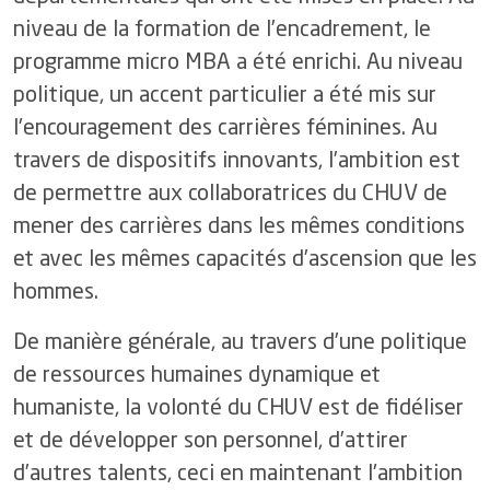
1
Un hôpital proche de ses
3
Les délais de prise en charge en cas d’accident vasculaire cérébral
niveau de la formation de l’encadrement, le
patientes et patients
7
Assurer la logistique
4
Le programme ERAS
programme micro MBA a été enrichi. Au niveau
2
Communiquer pour mieux
partager
8
Développer les systèmes
5
Efficience et smarter medicine
politique, un accent particulier a été mis sur
d'information
3
Promouvoir une carrière dans
l'encouragement des carrières féminines. Au
Certifications et accréditations
la santé
9
Comptes
travers de dispositifs innovants, l’ambition est
4
Coopération humanitaire
de permettre aux collaboratrices du CHUV de
5
Développement durable
mener des carrières dans les mêmes conditions
6
Activités culturelles
et avec les mêmes capacités d’ascension que les
hommes.
De manière générale, au travers d’une politique
de ressources humaines dynamique et
humaniste, la volonté du CHUV est de fidéliser
et de développer son personnel, d’attirer
d’autres talents, ceci en maintenant l'ambition