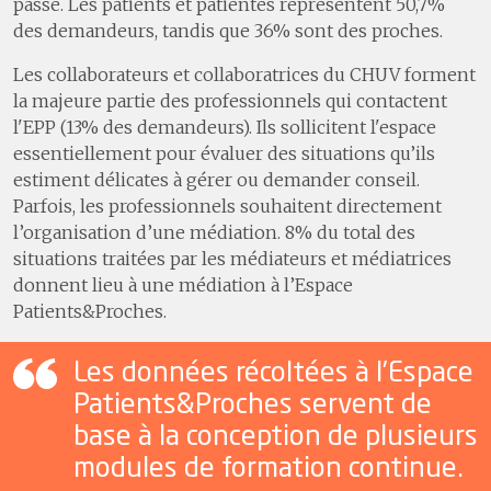
passé. Les patients et patientes représentent 50,7%
1
Un hôpital proche de ses
3
Les délais de prise en charge en cas d’accident vasculaire cérébral
des demandeurs, tandis que 36% sont des proches.
patientes et patients
7
Assurer la logistique
4
Le programme ERAS
2
Communiquer pour mieux
Les collaborateurs et collaboratrices du CHUV forment
partager
8
Développer les systèmes
5
Efficience et smarter medicine
la majeure partie des professionnels qui contactent
d'information
3
Promouvoir une carrière dans
l'EPP (13% des demandeurs). Ils sollicitent l'espace
Certifications et accréditations
la santé
essentiellement pour évaluer des situations qu’ils
9
Comptes
4
Coopération humanitaire
estiment délicates à gérer ou demander conseil.
Parfois, les professionnels souhaitent directement
5
Développement durable
l’organisation d’une médiation. 8% du total des
6
Activités culturelles
situations traitées par les médiateurs et médiatrices
donnent lieu à une médiation à l’Espace
Patients&Proches.
Les données récoltées à l’Espace
Patients&Proches servent de
base à la conception de plusieurs
modules de formation continue.