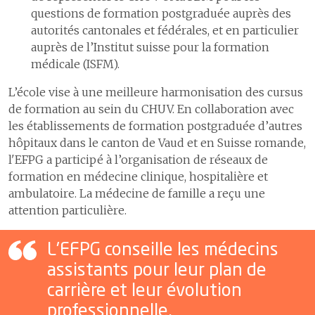
1
Un hôpital proche de ses
questions de formation postgraduée auprès des
3
Les délais de prise en charge en cas d’accident vasculaire cérébral
patientes et patients
7
Assurer la logistique
autorités cantonales et fédérales, et en particulier
4
Le programme ERAS
2
Communiquer pour mieux
auprès de l’Institut suisse pour la formation
partager
8
Développer les systèmes
5
Efficience et smarter medicine
médicale (ISFM).
d'information
3
Promouvoir une carrière dans
Certifications et accréditations
la santé
L’école vise à une meilleure harmonisation des cursus
9
Comptes
de formation au sein du CHUV. En collaboration avec
4
Coopération humanitaire
les établissements de formation postgraduée d’autres
5
Développement durable
hôpitaux dans le canton de Vaud et en Suisse romande,
6
Activités culturelles
l'EFPG a participé à l’organisation de réseaux de
formation en médecine clinique, hospitalière et
ambulatoire. La médecine de famille a reçu une
attention particulière.
L'EFPG conseille les médecins
assistants pour leur plan de
carrière et leur évolution
professionnelle.