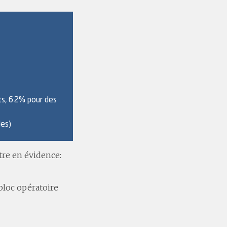
ts, 62% pour des
es)
tre en évidence:
 bloc opératoire