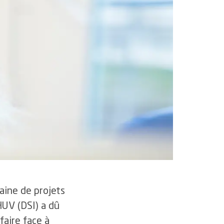
durable
rtifications et accréditations
lles
aine de projets
HUV (DSI) a dû
aire face à