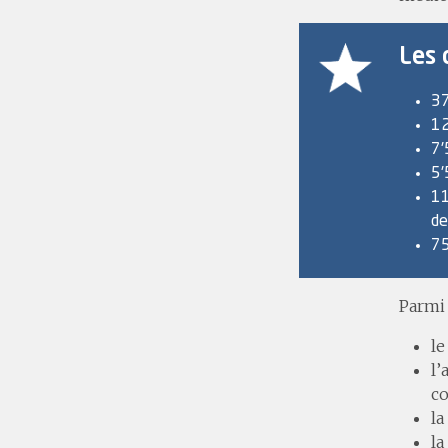
Les 
37
12
7'
5'
11
de
75
Parmi 
le
l’
c
la
la