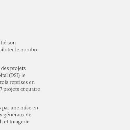
ifié son
 piloter le nombre
 des projets
al (DSI), le
rois reprises en
 projets et quatre
s par une mise en
es généraux de
th et Imagerie