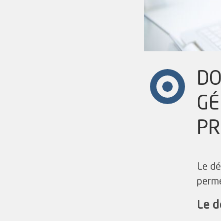
DO
GÉ
PR
Le dé
perme
Le d