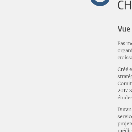
CH
Vue 
Pas mo
organi
croiss
Créé e
straté
Comité
2017. 
études
Durant
servi
projet
médica