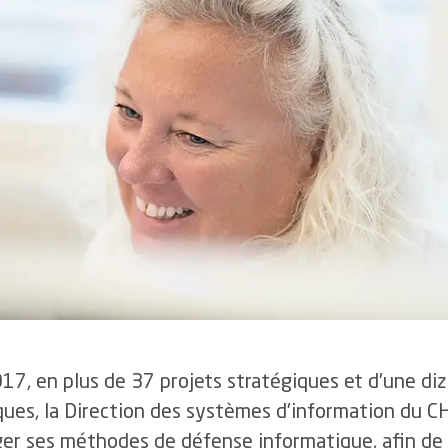
5.5
Développement 
famille
4.3
Les infections du site opératoire
6
Ce
5.6
Activités culture
4.5
Retour au travail et protection
4.4
La prévalence des escarres
de la santé
uantes
4.5
La mortalité hospitalière
4.6
Innovations et perspectives
uveaux fonds
4.6
La gestion des événements critiques et indésirables
ns
17, en plus de 37 projets stratégiques et d'une diz
ques, la Direction des systèmes d'information du C
er ses méthodes de défense informatique, afin de f