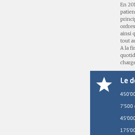
En 201
patien
princi
ordres
ainsi 
tout a
A la f
quotid
charge
Le d
450’00
7’500 
45’000
175’00