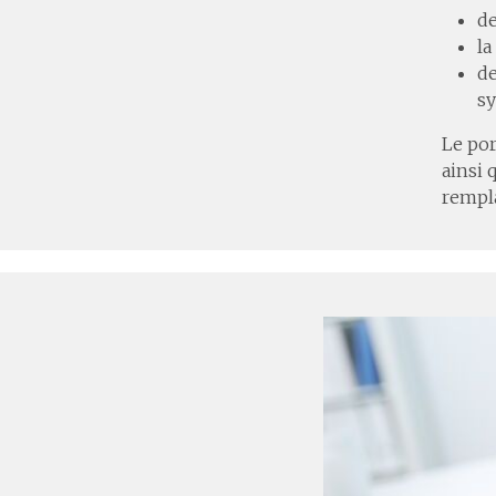
d
la
de
sy
Le por
ainsi 
rempla