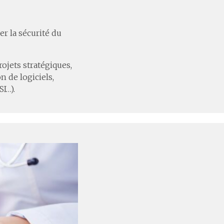
r la sécurité du
ojets stratégiques,
n de logiciels,
I…).