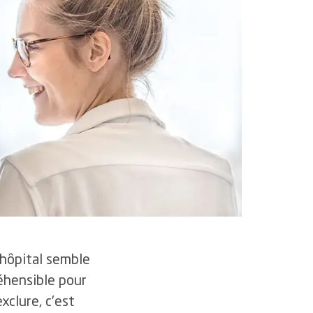
et
durable
4.6
Centres interdisciplinaires en oncologie
lles
’hôpital semble
éhensible pour
xclure, c’est