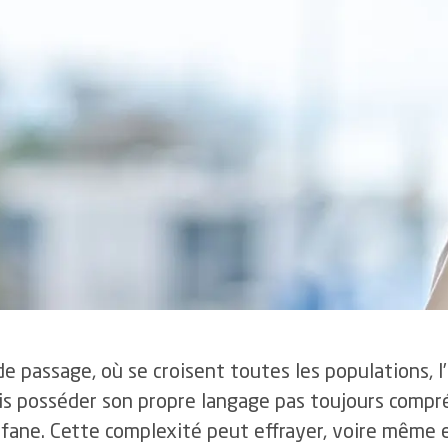
3.6
Gestion des événements critiques 
5.5
Développement 
famille
indésirables
uantes
5.6
Activités culture
4.5
Retour au travail et protection
uveaux fonds
de la santé
4.6
Innovations et perspectives
ns
de passage, où se croisent toutes les populations, l
is posséder son propre langage pas toujours compr
ofane. Cette complexité peut effrayer, voire même e