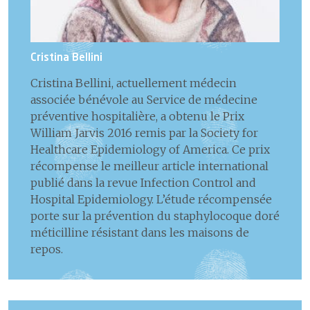
6
Centres interdisciplinaires en oncologie
d'information
3
Promouvoir une carrière dans
la santé
9
Comptes
4
Coopération humanitaire
Cristina Bellini
5
Développement durable
Cristina Bellini, actuellement médecin
6
Activités culturelles
associée bénévole au Service de médecine
préventive hospitalière, a obtenu le Prix
William Jarvis 2016 remis par la Society for
Healthcare Epidemiology of America. Ce prix
récompense le meilleur article international
publié dans la revue Infection Control and
Hospital Epidemiology. L’étude récompensée
porte sur la prévention du staphylocoque doré
méticilline résistant dans les maisons de
repos.