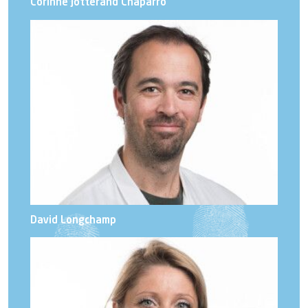
Corinne Jotterand Chaparro
David Longchamp