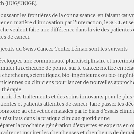
ich (HUG/UNIGE).
oussant les frontières de la connaissance, en faisant œuv
er en matière d’innovation par l’interaction, le SCCL et s
che veulent faire une différence dans la vie des patientes 
·e·s de cancer.
jectifs du Swiss Cancer Center Léman sont les suivants:
velopper une communauté pluridisciplinaire et interinst
imuler la recherche de pointe sur le cancer: mettre en rel
 chercheurs, scientifiques, bio-ingénieures ou bio-ingéni
iniciennes ou cliniciens pour lancer de nouvelles approch
 thérapie
urnir des traitements et des soins innovants pour le plu
tientes et patients atteint·e·s de cancer: faire passer les d
boratoire au chevet des malades par le biais d’essais cliniq
s résultats dans la pratique clinique quotidienne
éparer la prochaine génération d’expertes et experts en o
cadrer et inspirer les chercheuses et chercheurs de dema