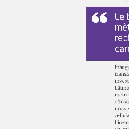
Le 
mèt
rec
car
Inaugu
transl
invest
bâtime
mètres
d’inst
nouvel
cellul
bio-in