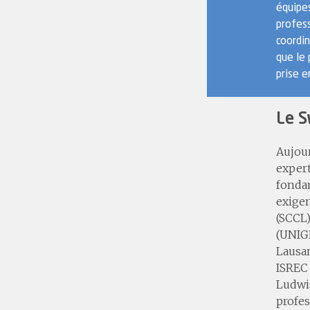
équipes
profess
coordi
que le 
prise e
Le S
Aujour
expert
fondam
exigen
(SCCL)
(UNIGE
Lausan
ISREC 
Ludwig
profe