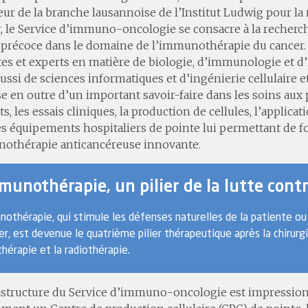
eur de la branche lausannoise de l’Institut Ludwig pour la 
, le Service d’immuno-oncologie se consacre à la recherch
précoce dans le domaine de l’immunothérapie du cancer. I
es et experts en matière de biologie, d’immunologie et 
ussi de sciences informatiques et d’ingénierie cellulaire et
e en outre d’un important savoir-faire dans les soins aux 
ts, les essais cliniques, la production de cellules, l’applicat
s équipements hospitaliers de pointe lui permettant de f
othérapie anticancéreuse innovante.
munothérapie, un pilier de la lutte contr
othérapie, qui stimule les défenses naturelles de la patiente ou
er, est devenue le quatrième pilier thérapeutique après la chirurgi
hérapie et la radiothérapie.
astructure du Service d’immuno-oncologie est impressionn