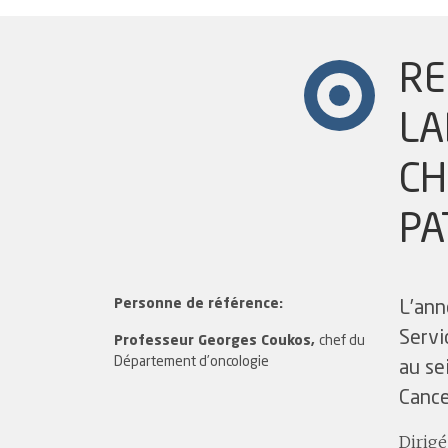
RE
LA
CH
PA
Personne de référence:
L’ann
Servi
Professeur Georges Coukos,
chef du
Département d’oncologie
au se
Cance
Dirigé