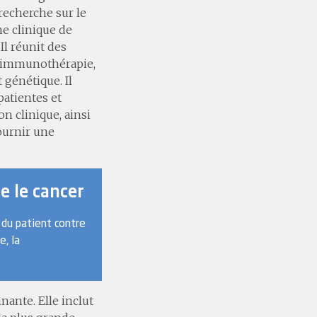
recherche sur le
e clinique de
l réunit des
d’immunothérapie,
 génétique. Il
patientes et
ion clinique, ainsi
ournir une
e le cancer
 du patient contre
e, la
ante. Elle inclut