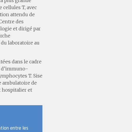
la plus grande
cellules T, avec
tion attendu de
 Centre des
ogie et dirigé par
erche
e du laboratoire au
té·e·s dans le cadre
ice d’immuno-
lymphocytes T. Sise
le ambulatoire de
 hospitalier et
tion entre les