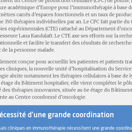
ent un Centre de production cellulaire (CPC) de pointe, 
ure académique d’Europe pour l’immunothérapie à base de 
mètres carrés d’espaces fonctionnels et un taux de produc
e 350 thérapies individuelles par an. Le CPC fait partie du
ies expérimentales (CTE) rattaché au Département d’oncol
fesseure Lana Kandalaft. Le CTE axe ses efforts sur la rech
ationnelle et facilite le transfert des résultats de recherch
 de la personne malade.
lement conçue pour accueillir les patientes et patients trai
es cliniques, la nouvelle unité d’hospitalisation du Serv
gie abrite notamment les thérapies cellulaires à base de 
 étage du Bâtiment hospitalier, elle vient compléter le pô
é des thérapies innovantes, située au 6e étage du Bâtiment
nte au Centre coordonné d’oncologie.
écessité d’une grande coordination
sais cliniques en immunothérapie nécessitent une grande coordina