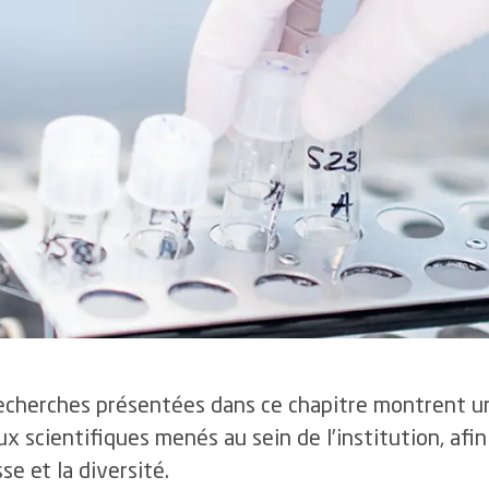
recrutement
5.5
Eff
4.3
Les infections du site opératoire
uantes
4.4
Flux de personnel et
6
Ce
4.4
La prévalence des escarres
nominations
 ou
uveaux fonds
4.5
La mortalité hospitalière
4.5
Gestion de la santé en
entreprise
ns
4.6
La gestion des événements critiques et indésirables
4.6
Développement des
collaboratrices et
collaborateurs
4.7
Effectifs et démographie
echerches présentées dans ce chapitre montrent u
ux scientifiques menés au sein de l’institution, afin 
se et la diversité.