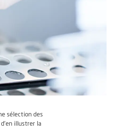
icience et smarter medicine
rtifications et accréditations
ne sélection des
d’en illustrer la