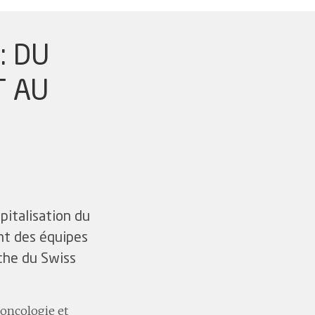
: DU
T AU
pitalisation du
nt des équipes
che du Swiss
’oncologie et