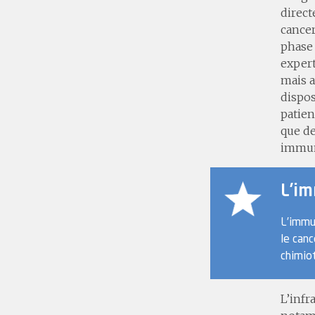
direct
cancer
phase 
expert
mais a
dispos
patien
que de
immun
L’im
L’immun
le canc
chimiot
L’infr