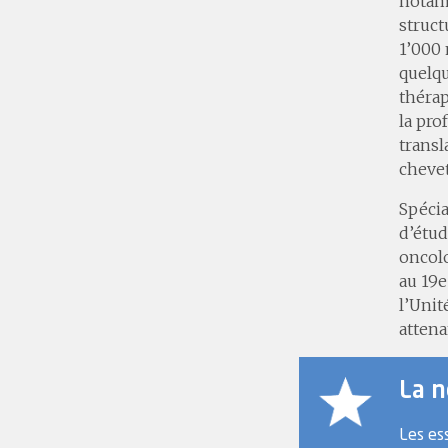
notamm
struct
1’000 
quelqu
thérap
la pro
transl
chevet
Spécia
d’étud
oncolo
au 19e
l’Unit
attena
La n
Les es