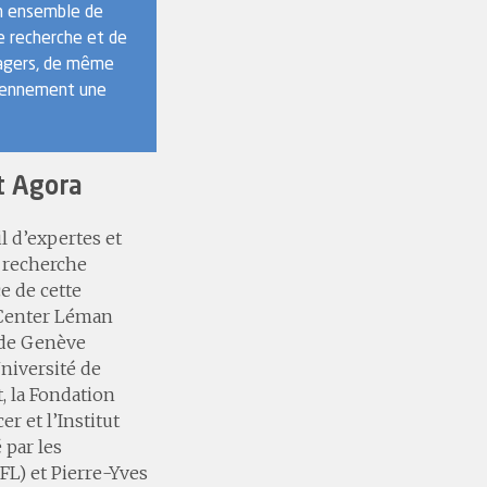
 un ensemble de
de recherche et de
nagers, de même
idiennement une
t Agora
l d’expertes et
a recherche
e de cette
r Center Léman
é de Genève
Université de
, la Fondation
r et l’Institut
 par les
L) et Pierre-Yves