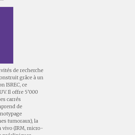
ivités de recherche
nstruit grâce à un
on ISREC, ce
V. Il offre 5’000
es carrés
omprend de
hénotypage
nes tumoraux), la
n vivo (IRM, micro-