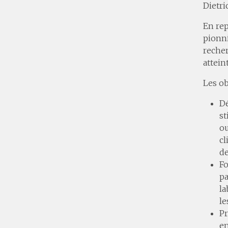
Dietr
En rep
pionni
recher
atteint
Les ob
Dé
st
ou
cl
de
Fo
pa
la
le
Pr
en