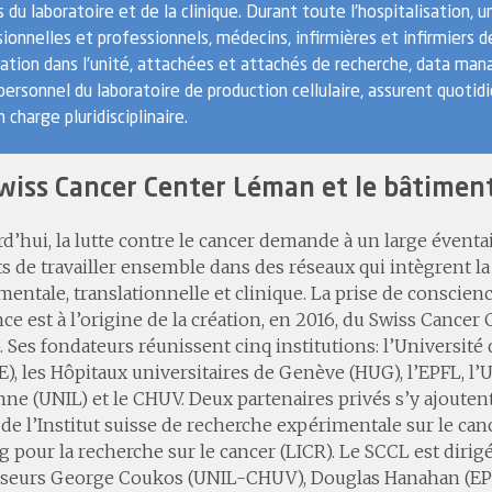
 du laboratoire et de la clinique. Durant toute l’hospitalisation,
ionnelles et professionnels, médecins, infirmières et infirmiers 
nation dans l’unité, attachées et attachés de recherche, data ma
personnel du laboratoire de production cellulaire, assurent quot
n charge pluridisciplinaire.
wiss Cancer Center Léman et le bâtimen
d’hui, la lutte contre le cancer demande à un large éventai
s de travailler ensemble dans des réseaux qui intègrent l
entale, translationnelle et clinique. La prise de conscienc
ce est à l’origine de la création, en 2016, du Swiss Cance
. Ses fondateurs réunissent cinq institutions: l’Universit
), les Hôpitaux universitaires de Genève (HUG), l’EPFL, l’
ne (UNIL) et le CHUV. Deux partenaires privés s’y ajoutent
de l’Institut suisse de recherche expérimentale sur le cance
 pour la recherche sur le cancer (LICR). Le SCCL est dirigé
sseurs George Coukos (UNIL-CHUV), Douglas Hanahan (EPF