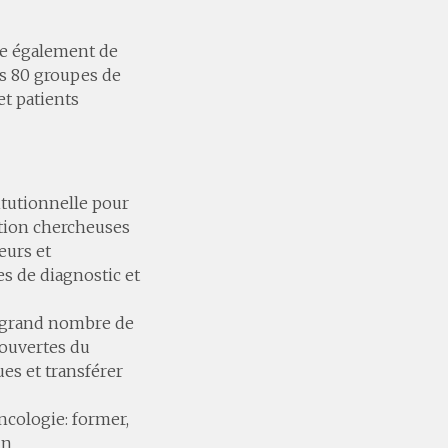
re également de
es 80 groupes de
et patients
itutionnelle pour
ation chercheuses
eurs et
es de diagnostic et
s grand nombre de
écouvertes du
ues et transférer
ncologie: former,
in