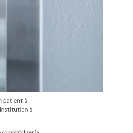
icience et smarter medicine
rtifications et accréditations
n patient à
institution à
 comptabiliser la