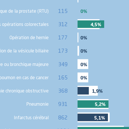
que de la prostate (RTU)
115
0%
 opérations colorectales
312
4,5%
Opération de hernie
177
0%
ion de la vésicule biliaire
173
0%
e ou bronchique majeure
349
0%
 poumon en cas de cancer
165
0%
368
e chronique obstructive
1,9%
931
Pneumonie
5,2%
Infarctus cérébral
862
5,1%