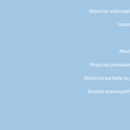
Résection endoscopi
Toutes
Ablat
Résection pulmonair
Résection partielle du
Broncho-pneumopathi