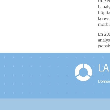
Une éq
l’anal
hôpita
la rev
morbid
En 201
analys
(sepsis
LA
Donné