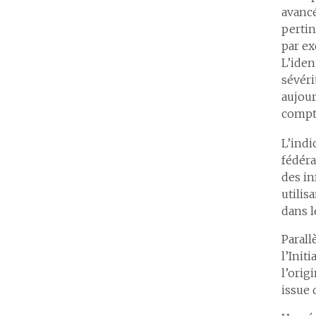
avancé
pertin
par ex
L’iden
sévéri
aujour
compte
L’indi
fédéra
des in
utilis
dans l
Parall
l’Init
l’orig
issue 