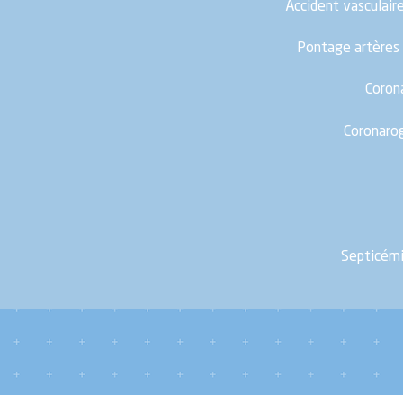
Accident vasculair
Pontage artères 
Corona
Coronarog
Septicémie