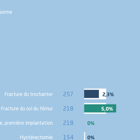
 norme
257
Fracture du trochanter
2,3%
Fracture du col du fémur
218
5,0%
e, première implantation
218
0%
Hystérectomie
154
0%