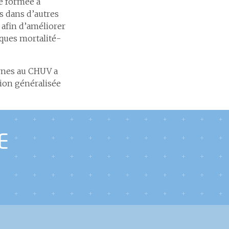
é formée à
es dans d’autres
 afin d’améliorer
oques mortalité-
ernes au CHUV a
tion généralisée
E