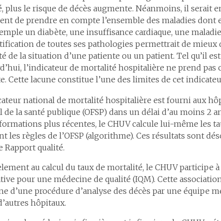
, plus le risque de décès augmente. Néanmoins, il serait e
ent de prendre en compte l’ensemble des maladies dont ell
emple un diabète, une insuffisance cardiaque, une maladie
tification de toutes ses pathologies permettrait de mieux 
té de la situation d’une patiente ou un patient. Tel qu’il est
d’hui, l’indicateur de mortalité hospitalière ne prend pas
. Cette lacune constitue l’une des limites de cet indicateu
cateur national de mortalité hospitalière est fourni aux hôp
l de la santé publique (OFSP) dans un délai d’au moins 2 a
formations plus récentes, le CHUV calcule lui-même les ta
ant les règles de l’OFSP (algorithme). Ces résultats sont dé
e Rapport qualité.
èlement au calcul du taux de mortalité, le CHUV participe 
iative pour une médecine de qualité (IQM). Cette associatio
ine d’une procédure d’analyse des décès par une équipe 
d’autres hôpitaux.