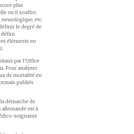
ncore plus
e ou il souffre,
 neurologique, etc.
définir le degré de
 défini
 ces éléments en
r.
itaux par l’Office
ns. Pour analyser
ux de mortalité en
sormais publiés
à la démarche de
n allemande est à
médico-soignante