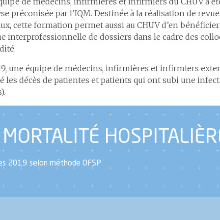
uipe de médecins, infirmières et infirmiers du CHUV a ét
yse préconisée par l’IQM. Destinée à la réalisation de revu
ux, cette formation permet aussi au CHUV d’en bénéficier
ue interprofessionnelle de dossiers dans le cadre des coll
ité.
9, une équipe de médecins, infirmières et infirmiers ext
é les décès de patientes et patients qui ont subi une infec
).
 MORTALITÉ HOSPITALIÈR
es 2019 selon méthode OFSP