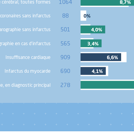
e cérébral, toutes formes
1064
8,7%
coronaires sans infarctus
88
0%
501
rographie sans infarctus
4,0%
565
raphie en cas d’infarctus
3,4%
909
Insuffisance cardiaque
6,6%
690
Infarctus du myocarde
4,1%
, en diagnostic principal
278