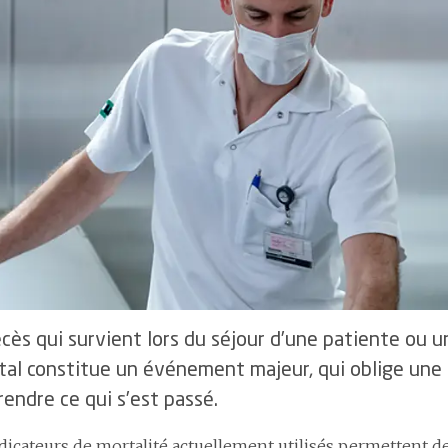
recrutement
5.5
Eff
4.3
Les infections du site opératoire
uantes
4.4
Flux de personnel et
6
Ce
4.4
La prévalence des escarres
nominations
 ou
uveaux fonds
4.5
La mortalité hospitalière
4.5
Gestion de la santé en
entreprise
ns
4.6
La gestion des événements critiques et indésirables
4.6
Développement des
collaboratrices et
collaborateurs
4.7
Effectifs et démographie
cès qui survient lors du séjour d’une patiente ou u
ital constitue un événement majeur, qui oblige une 
endre ce qui s’est passé.
dicateurs de mortalité actuellement utilisés permettent de