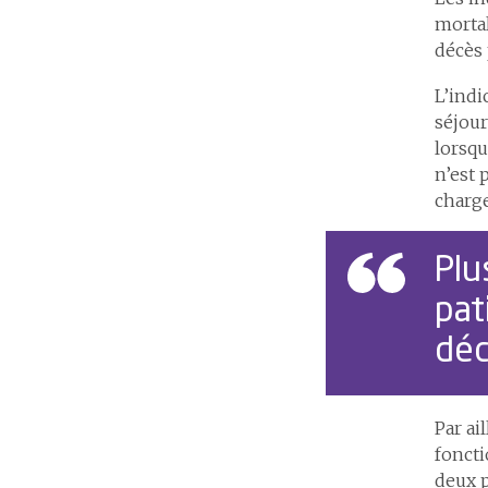
mortal
décès 
L’indi
séjour
lorsqu
n’est 
charge
Plu
pat
déc
Par ai
foncti
deux p