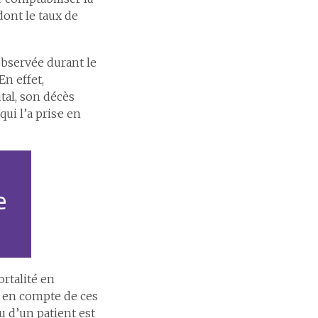
dont le taux de
observée durant le
En effet,
tal, son décès
ui l’a pris·e en
e
ortalité en
se en compte de ces
u d’un patient est