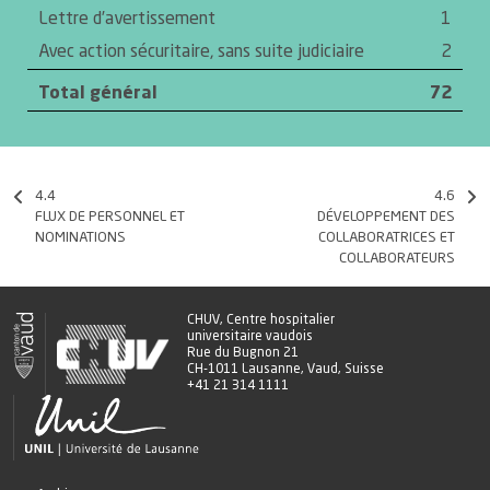
Lettre d’avertissement
1
Avec action sécuritaire, sans suite judiciaire
2
Total général
72
4.4
4.6
FLUX DE PERSONNEL ET
DÉVELOPPEMENT DES
NOMINATIONS
COLLABORATRICES ET
COLLABORATEURS
CHUV, Centre hospitalier
universitaire vaudois
Rue du Bugnon 21
CH-1011 Lausanne, Vaud, Suisse
+41 21 314 1111