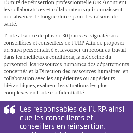
L’Unité de réinsertion professionnelle (URP) soutient
2
Les délais de prise en charge en cas d’infarctus du myocarde
les collaboratrices et collaborateurs qui connaissent
3
Les délais de prise en charge en cas d'accident vasculaire cérébral
une absence de longue durée pour des raisons de
S’ouvrir au monde
6
Construire l’hôpital de
4
Le programme ERAS pour une meilleure récupération après une
santé.
demain
1
Un hôpital proche de ses
chirurgie
patientes et patients
Toute absence de plus de 30 jours est signalée aux
7
Assurer la logistique
5
Efficience et smarter medicine
2
Communiquer pour mieux
conseillères et conseillers de l’URP. Afin de proposer
partager
8
Développer les systèmes
un suivi personnalisé et favoriser un retour au travail
Certifications et accréditations
d’information
3
Coopération humanitaire
dans les meilleures conditions, la médecine du
personnel, les ressources humaines des départements
4
Développement durable
9
Comptes
concernés et la Direction des ressources humaines, en
5
Activités culturelles
collaboration avec les supérieures ou supérieurs
hiérarchiques, évaluent les situations les plus
complexes en toute confidentialité.
Les responsables de l’URP, ainsi
que les conseillères et
conseillers en réinsertion,