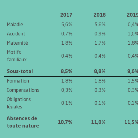
2017
2018
201
Maladie
5,6%
5,8%
6,4
Accident
0,7%
0,9%
1,0
Maternité
1,8%
1,7%
1,8
Motifs
0,4%
0,4%
0,4
familiaux
Sous-total
8,5%
8,8%
9,6
Formation
1,8%
1,8%
1,5
Compensations
0,3%
0,3%
0,3
Obligations
0,1%
0,1%
0,1
légales
Absences de
10,7%
11,0%
11,5
toute nature