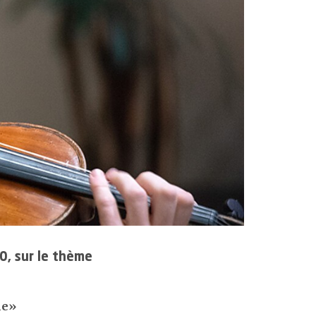
icience et smarter medicine
rtifications et accréditations
0, sur le thème
me
»