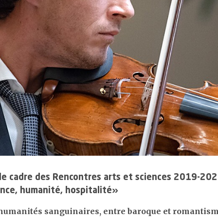
recrutement
5.5
Eff
4.3
Les infections du site opératoire
uantes
4.4
Flux de personnel et
6
Ce
4.4
La prévalence des escarres
nominations
 ou
uveaux fonds
4.5
La mortalité hospitalière
4.5
Gestion de la santé en
entreprise
ns
4.6
La gestion des événements critiques et indésirables
4.6
Développement des
collaboratrices et
collaborateurs
4.7
Effectifs et démographie
le cadre des Rencontres arts et sciences 2019-202
nce, humanité, hospitalité»
humanités sanguinaires, entre baroque et romantis