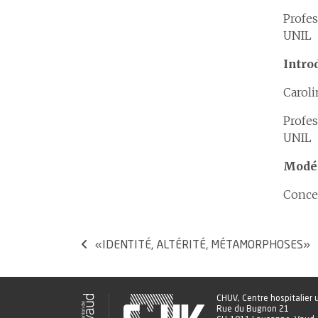
Profes
UNIL
Intro
Caroli
Profes
UNIL
Modér
Conce
«IDENTITÉ, ALTÉRITÉ, MÉTAMORPHOSES»
CHUV, Centre hospitalier
Rue du Bugnon 21