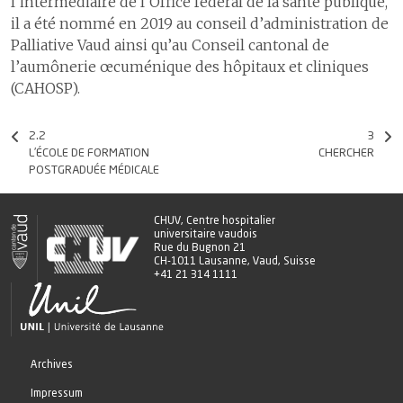
l’intermédiaire de l’Office fédéral de la santé publique,
il a été nommé en 2019 au conseil d’administration de
Palliative Vaud ainsi qu’au Conseil cantonal de
l’aumônerie œcuménique des hôpitaux et cliniques
(CAHOSP).
2.2
3
L’ÉCOLE DE FORMATION
CHERCHER
POSTGRADUÉE MÉDICALE
CHUV, Centre hospitalier
universitaire vaudois
Rue du Bugnon 21
CH-1011 Lausanne, Vaud, Suisse
+41 21 314 1111
Archives
Impressum