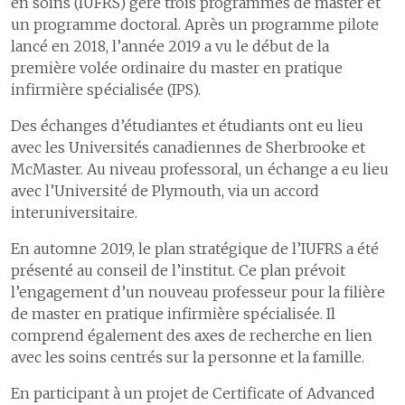
en soins (IUFRS) gère trois programmes de master et
2
Les délais de prise en charge en cas d’infarctus du myocarde
un programme doctoral. Après un programme pilote
3
Les délais de prise en charge en cas d'accident vasculaire cérébral
lancé en 2018, l’année 2019 a vu le début de la
S’ouvrir au monde
6
Construire l’hôpital de
première volée ordinaire du master en pratique
4
Le programme ERAS pour une meilleure récupération après une
demain
1
Un hôpital proche de ses
chirurgie
infirmière spécialisée (IPS).
patientes et patients
7
Assurer la logistique
5
Efficience et smarter medicine
2
Communiquer pour mieux
Des échanges d’étudiantes et étudiants ont eu lieu
partager
8
Développer les systèmes
avec les Universités canadiennes de Sherbrooke et
Certifications et accréditations
d’information
McMaster. Au niveau professoral, un échange a eu lieu
3
Coopération humanitaire
avec l’Université de Plymouth, via un accord
4
Développement durable
9
Comptes
interuniversitaire.
5
Activités culturelles
En automne 2019, le plan stratégique de l’IUFRS a été
présenté au conseil de l’institut. Ce plan prévoit
l’engagement d’un nouveau professeur pour la filière
de master en pratique infirmière spécialisée. Il
comprend également des axes de recherche en lien
avec les soins centrés sur la personne et la famille.
En participant à un projet de Certificate of Advanced