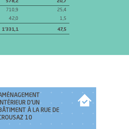
578,2
20,7
710,9
25,4
42,0
1,5
1'331,1
47,5
AMÉNAGEMENT
INTÉRIEUR D’UN
BÂTIMENT À LA RUE DE
CROUSAZ 10