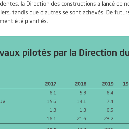
dentes, la Direction des constructions a lancé de 
iers, tandis que d’autres se sont achevés. De futur
ment été planifiés.
vaux pilotés par la Direction du
2017
2018
2019
19
6,1
5,3
6,4
HUV
15,6
14,1
7,4
1,3
1,3
0,5
16,1
21,6
23,2