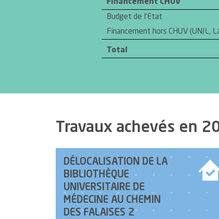
Financement CHUV
Budget de l’Etat
Financement hors CHUV (UNIL, La
Total
Travaux achevés en 2
DÉLOCALISATION DE LA
BIBLIOTHÈQUE
UNIVERSITAIRE DE
MÉDECINE AU CHEMIN
DES FALAISES 2