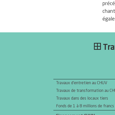
précé
chant
égale
Tra
Travaux d’entretien au CHUV
Travaux de transformation au C
Travaux dans des locaux tiers
Fonds de 1 à 8 millions de francs