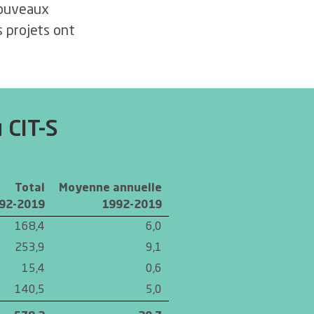
nouveaux
s projets ont
 CIT-S
Total
Moyenne annuelle
92-2019
1992-2019
168,4
6,0
253,9
9,1
15,4
0,6
140,5
5,0