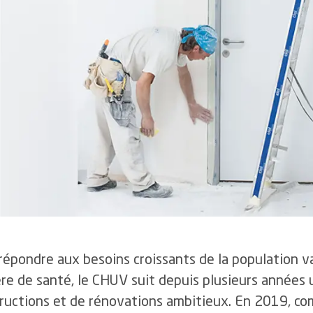
recrutement
5.5
Eff
4.3
Les infections du site opératoire
uantes
4.4
Flux de personnel et
6
Ce
4.4
La prévalence des escarres
nominations
 ou
uveaux fonds
4.5
La mortalité hospitalière
4.5
Gestion de la santé en
entreprise
ns
4.6
La gestion des événements critiques et indésirables
4.6
Développement des
collaboratrices et
collaborateurs
4.7
Effectifs et démographie
répondre aux besoins croissants de la population v
re de santé, le CHUV suit depuis plusieurs années 
ructions et de rénovations ambitieux. En 2019, c