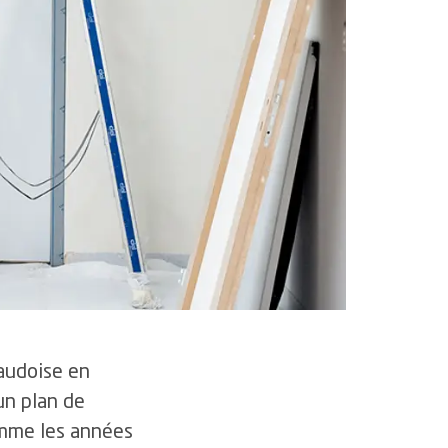
icience et smarter medicine
rtifications et accréditations
audoise en
un plan de
omme les années