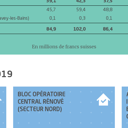
39,1
42,3
37,5
45,7
59,4
48,8
vey-les-Bains)
0,1
0,3
0,1
84,9
102,0
86,4
En millions de francs suisses
019
BLOC OPÉRATOIRE
CENTRAL RÉNOVÉ
(SECTEUR NORD)