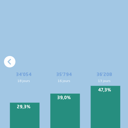
34'054
35'794
36'208
18 jours
16 jours
13 jours
47,3%
39,0%
29,3%