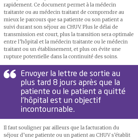
2
Les délais de prise en charge en cas d’infarctus du myocarde
rapidement. Ce document permet à la médecin
traitante ou au médecin traitant de comprendre au
3
Les délais de prise en charge en cas d'accident vasculaire cérébral
S’ouvrir au monde
6
Construire l’hôpital de
mieux le parcours que sa patiente ou son patient a
4
Le programme ERAS pour une meilleure récupération après une
demain
suivi durant son séjour au CHUV. Plus le délai de
1
Un hôpital proche de ses
chirurgie
patientes et patients
transmission est court, plus la transition sera optimale
7
Assurer la logistique
5
Efficience et smarter medicine
entre l’hôpital et la médecin traitante ou le médecin
2
Communiquer pour mieux
partager
traitant ou un établissement, et plus on évite une
8
Développer les systèmes
Certifications et accréditations
rupture potentielle dans la continuité des soins.
d’information
3
Coopération humanitaire
4
Développement durable
9
Comptes
Envoyer la lettre de sortie au
5
Activités culturelles
plus tard 8 jours après que la
patiente ou le patient a quitté
l’hôpital est un objectif
incontournable.
Il faut souligner par ailleurs que la facturation du
séjour d’une patiente ou un patient au CHUV s’établit