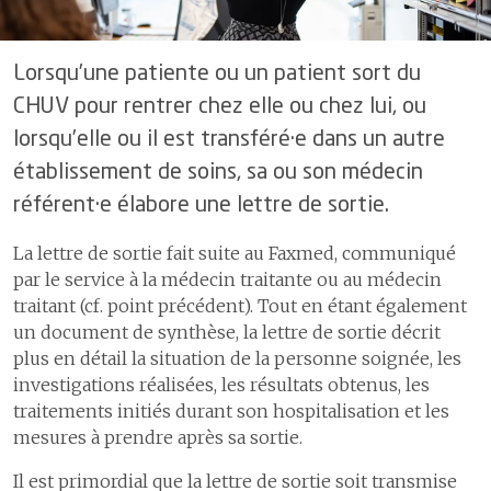
des risques
principale voie
formation et de
3
La prise en charge des
4.3
Système
d’entrée au
recherche en
brûlures graves chez l’adulte
d’information de
4.1
La sécurité interventionnelle
CHUV
soins
et l’enfant
gestion des
Lorsqu’une patiente ou un patient sort du
4.2
L’observance de l’hygiène
ressources
4
Amélioration de
4
La filière de traumatologie
des mains
3
Chercher
CHUV pour rentrer chez elle ou chez lui, ou
humaines,
la prise en
développement
5
Les centres
charge
4.3
Les infections du site
lorsqu’elle ou il est transféré·e dans un autre
3.1
Recherches
et recrutement
interdisciplinaires
opératoire
marquantes
établissement de soins, sa ou son médecin
5
Les réseaux de
d’oncologie
4.4
Flux de
soins
4.4
La prévalence des escarres
3.2
Obtention de
référent·e élabore une lettre de sortie.
personnel et
nouveaux fonds
Information et
nominations
4.5
La mortalité hospitalière
de recherche
participation de la
La lettre de sortie fait suite au Faxmed, communiqué
4.5
Gestion de la
4.6
La gestion des événements
patiente ou du patient
3.3
Prix et
par le service à la médecin traitante ou au médecin
santé en
critiques et indésirables
distinctions
entreprise
traitant (cf. point précédent). Tout en étant également
1
La satisfaction des patientes
ou patients et des proches
un document de synthèse, la lettre de sortie décrit
4.6
Développement
plus en détail la situation de la personne soignée, les
des
2
L’espace Patients & Proches
collaboratrices
investigations réalisées, les résultats obtenus, les
et
traitements initiés durant son hospitalisation et les
collaborateurs
L’efficacité et l’efficience des soins
mesures à prendre après sa sortie.
4.7
Effectifs et
1
Les délais de prise en charge aux urgences
démographie
Il est primordial que la lettre de sortie soit transmise