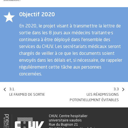
Objectif 2020
En 2020, le projet visant à transmettre la lettre de
sortie dans les 8 jours aux médecins traitant·e·s
continuera à être déployé dans l’ensemble des
services du CHUV. Les secrétariats médicaux seront
chargés de veiller à ce que les documents soient
envoyés dans les délais et, si nécessaire, de rappeler
régulièrement cette tâche aux personnes
concernées.
3.1
3.3
LE FAXMED DE SORTIE
LES RÉADMISSIONS
POTENTIELLEMENT ÉVITABLES
CHUV, Centre hospitalier
universitaire vaudois
Rue du Bugnon 21