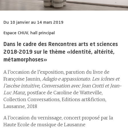
des risques
principale voie
formation et de
3
La prise en charge des
4.3
Système
d’entrée au
recherche en
brûlures graves chez l’adulte
d’information de
4.1
La sécurité interventionnelle
CHUV
soins
et l’enfant
gestion des
4.2
L’observance de l’hygiène
ressources
Du 10 janvier au 14 mars 2019
4
Amélioration de
4
La filière de traumatologie
des mains
3
Chercher
humaines,
la prise en
développement
Espace CHUV, hall principal
5
Les centres
charge
4.3
Les infections du site
3.1
Recherches
et recrutement
interdisciplinaires
opératoire
marquantes
Dans le cadre des Rencontres arts et sciences
5
Les réseaux de
d’oncologie
4.4
Flux de
soins
4.4
La prévalence des escarres
3.2
Obtention de
2018-2019 sur le thème «Identité, altérité,
personnel et
nouveaux fonds
Information et
nominations
4.5
La mortalité hospitalière
métamorphoses»
de recherche
participation de la
4.5
Gestion de la
4.6
La gestion des événements
patiente ou du patient
3.3
Prix et
A l’occasion de l’exposition, parution du livre de
santé en
critiques et indésirables
distinctions
Françoise Jaunin,
Adagio e appassionato. Les icônes et
entreprise
1
La satisfaction des patientes
ou patients et des proches
l’ascèse intuitive, Conversation avec Jean Crotti et Jean-
4.6
Développement
Luc Manz,
postface de Caroline de Watteville,
des
2
L’espace Patients & Proches
collaboratrices
Collection Conversations, Editions art&fiction,
et
Lausanne, 2018
collaborateurs
L’efficacité et l’efficience des soins
A l’occasion du vernissage, concert proposé par la
4.7
Effectifs et
1
Les délais de prise en charge aux urgences
Haute Ecole de musique de Lausanne
démographie