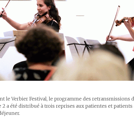
recrutement
5.5
Eff
4.3
Les infections du site opératoire
uantes
4.4
Flux de personnel et
6
Ce
4.4
La prévalence des escarres
nominations
 ou
uveaux fonds
4.5
La mortalité hospitalière
4.5
Gestion de la santé en
entreprise
ns
4.6
La gestion des événements critiques et indésirables
4.6
Développement des
collaboratrices et
collaborateurs
4.7
Effectifs et démographie
t le Verbier Festival, le programme des retransmissions d
 2 a été distribué à trois reprises aux patientes et patients
déjeuner.