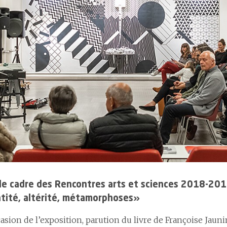
recrutement
5.5
Eff
4.3
Les infections du site opératoire
uantes
4.4
Flux de personnel et
6
Ce
4.4
La prévalence des escarres
nominations
 ou
uveaux fonds
4.5
La mortalité hospitalière
4.5
Gestion de la santé en
entreprise
ns
4.6
La gestion des événements critiques et indésirables
4.6
Développement des
collaboratrices et
collaborateurs
4.7
Effectifs et démographie
le cadre des Rencontres arts et sciences 2018-201
tité, altérité, métamorphoses»
casion de l’exposition, parution du livre de Françoise Jauni