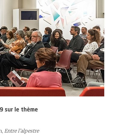
icience et smarter medicine
rtifications et accréditations
9 sur le thème
n,
Entre l’alpestre