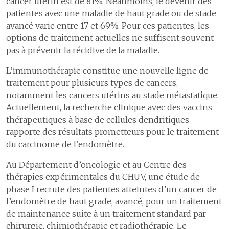
cancer utérin est de 81%. Néanmoins, le devenir des
2
Les délais de prise en charge en cas d’infarctus du myocarde
patientes avec une maladie de haut grade ou de stade
3
Les délais de prise en charge en cas d'accident vasculaire cérébral
avancé varie entre 17 et 69%. Pour ces patientes, les
S’ouvrir au monde
6
Construire l’hôpital de
options de traitement actuelles ne suffisent souvent
4
Le programme ERAS pour une meilleure récupération après une
demain
1
Un hôpital proche de ses
chirurgie
pas à prévenir la récidive de la maladie.
patientes et patients
7
Assurer la logistique
5
Efficience et smarter medicine
L’immunothérapie constitue une nouvelle ligne de
2
Communiquer pour mieux
partager
8
Développer les systèmes
traitement pour plusieurs types de cancers,
Certifications et accréditations
d’information
notamment les cancers utérins au stade métastatique.
3
Coopération humanitaire
Actuellement, la recherche clinique avec des vaccins
4
Développement durable
9
Comptes
thérapeutiques à base de cellules dendritiques
5
Activités culturelles
rapporte des résultats prometteurs pour le traitement
du carcinome de l’endomètre.
Au Département d’oncologie et au Centre des
thérapies expérimentales du CHUV, une étude de
phase I recrute des patientes atteintes d’un cancer de
l’endomètre de haut grade, avancé, pour un traitement
de maintenance suite à un traitement standard par
chirurgie, chimiothérapie et radiothérapie. Le