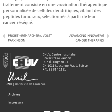
traitement consiste en une vaccination thérapeutique
personnalisée de cellules dendritiques, ciblant des
peptides tumoraux, sélectionnés à partir de leur
cancer réséqué.
PROJET «REMARCHER», VOLET
ADVANCING INNOVATIVE
PARKINSON
CANCER THERAPIES
CHUV, Centre hospitalier
universitaire vaudois
Rue du Bugnon 21
CH-1011 Lausanne, Vaud, Suisse
+41 21 314 1111
Archives
Impressum