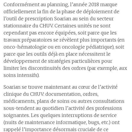
4.6
Développement
2
Les délais de prise en charge en cas d’infarctus du myocarde
Conformément au planning, l’année 2018 marque
des
officiellement la fin de la phase de déploiement de
3
Les délais de prise en charge en cas d'accident vasculaire cérébral
collaboratrices
l’outil de prescription Soarian au sein du secteur
et
4
La filière des fractures ostéoporotiques
stationnaire du CHUV. Certaines unités ne sont
collaborateurs
5
Le programme ERAS pour une meilleure récupération après une
cependant pas encore équipées, soit parce que les
4.7
Effectifs et
chirurgie
travaux préparatoires se révèlent plus importants (en
démographie
onco-hématologie ou en oncologie pédiatrique), soit
Certifications et accréditations
parce que les outils déjà en place nécessitent le
développement de stratégies particulières pour
S’ouvrir au monde
6
Construire l’hôpital de
limiter les discontinuités des ordres (par exemple, aux
demain
1
Un hôpital proche de ses
soins intensifs).
patientes et patients
7
Assurer la logistique
2
Communiquer pour mieux
Soarian se trouve maintenant au cœur de l’activité
partager
8
Développer les systèmes
clinique du CHUV: documentation, ordres,
d'information
3
Coopération humanitaire
médicaments, plans de soins ou autres consultations
sous-tendent au quotidien l’activité des professions
4
Développement durable
9
Comptes
soignantes. Les quelques interruptions de service
5
Activités culturelles
(nuits de maintenance informatique, bugs, etc.) ont
rappelé l’importance désormais cruciale de ce