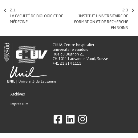
2.1
2.3
LA FACULTÉ DE BIOLOGIE ET DE
L’INSTITUT UNIVERSITAIRE DE
MÉDECINE
FORMATION ET DE RECHERCHE
EN SOINS
CHUV, Centre hospitalier
universitaire vaudois
Rue du Bugnon 21
CH-1011 Lausanne, Vaud, Suisse
+41 21 314 1111
Archives
Impressum