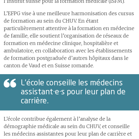
l’Institut suisse pour la formation médicale (ISFM).
4.6
Développement
2
Les délais de prise en charge en cas d’infarctus du myocarde
des
L’EFPG vise à une meilleure harmonisation des cursus
3
Les délais de prise en charge en cas d'accident vasculaire cérébral
collaboratrices
de formation au sein du CHUV. En étant
et
4
La filière des fractures ostéoporotiques
collaborateurs
particulièrement attentive à la formation en médecine
5
Le programme ERAS pour une meilleure récupération après une
de famille, elle soutient l’organisation de réseaux de
4.7
Effectifs et
chirurgie
formation en médecine clinique, hospitalière et
démographie
ambulatoire, en collaboration avec les établissements
Certifications et accréditations
de formation postgraduée d’autres hôpitaux dans le
S’ouvrir au monde
6
Construire l’hôpital de
canton de Vaud et en Suisse romande.
demain
1
Un hôpital proche de ses
patientes et patients
L’école conseille les médecins
7
Assurer la logistique
2
Communiquer pour mieux
assistant·e·s pour leur plan de
partager
8
Développer les systèmes
carrière.
d'information
3
Coopération humanitaire
4
Développement durable
9
Comptes
L’école contribue également à l’analyse de la
5
Activités culturelles
démographie médicale au sein du CHUV, et conseille
les médecins assistant·e·s pour leur plan de carrière et