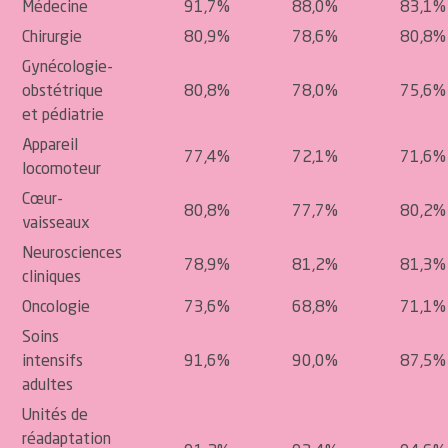
Médecine
91,7%
88,0%
83,1%
Chirurgie
80,9%
78,6%
80,8%
Gynécologie-
obstétrique
80,8%
78,0%
75,6%
et pédiatrie
Appareil
77,4%
72,1%
71,6%
locomoteur
Cœur-
80,8%
77,7%
80,2%
vaisseaux
Neurosciences
78,9%
81,2%
81,3%
cliniques
Oncologie
73,6%
68,8%
71,1%
Soins
intensifs
91,6%
90,0%
87,5%
adultes
Unités de
réadaptation