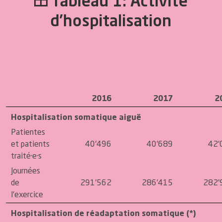
Tableau 1: Activité
d’hospitalisation
2016
2017
2
Hospitalisation somatique aiguë
Patientes
et patients
40'496
40'689
42'
traité·e·s
Journées
de
291'562
286'415
282'
l'exercice
Hospitalisation de réadaptation somatique (*)