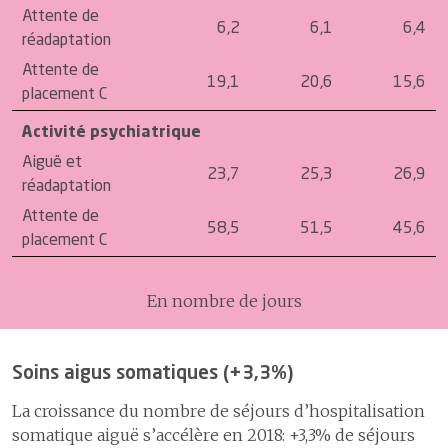
Attente de
6,2
6,1
6,4
réadaptation
Attente de
19,1
20,6
15,6
placement C
Activité psychiatrique
Aiguë et
23,7
25,3
26,9
réadaptation
Attente de
58,5
51,5
45,6
placement C
En nombre de jours
Soins aigus somatiques (+3,3%)
La croissance du nombre de séjours d’hospitalisation
somatique aiguë s’accélère en 2018: +3,3% de séjours