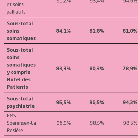
91,2%
93,4%
94,6%
et soins
palliatifs
Sous-total
soins
84,1%
81,8%
81,0%
somatiques
Sous-total
soins
somatiques
83,3%
80,3%
78,9%
y compris
Hôtel des
Patients
Sous-total
95,5%
96,5%
94,3%
psychiatrie
EMS
Soerensen-La
96,9%
98,5%
98,5%
Rosière