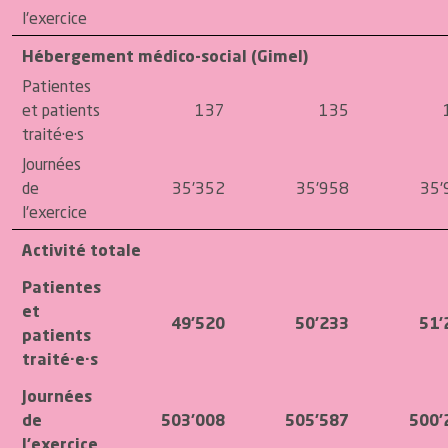
l'exercice
Hébergement médico-social (Gimel)
Patientes
et patients
137
135
traité·e·s
Journées
de
35'352
35'958
35'
l'exercice
Activité totale
Patientes
et
49'520
50'233
51'
patients
traité·e·s
Journées
de
503'008
505'587
500'
l'exercice