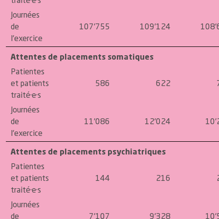
traité·e·s
Journées
de
107'755
109'124
108'
l'exercice
Attentes de placements somatiques
Patientes
et patients
586
622
traité·e·s
Journées
de
11'086
12'024
10'
l'exercice
Attentes de placements psychiatriques
Patientes
et patients
144
216
traité·e·s
Journées
de
7'107
9'328
10'