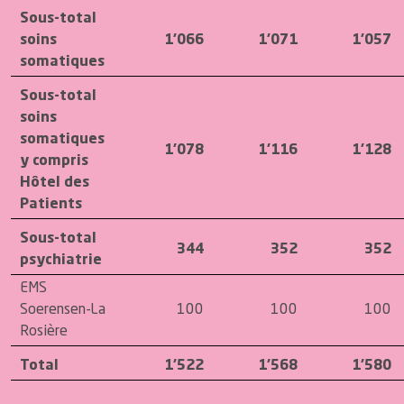
Sous-total
soins
1'066
1'071
1'057
somatiques
Sous-total
soins
somatiques
1'078
1'116
1'128
y compris
Hôtel des
Patients
Sous-total
344
352
352
psychiatrie
EMS
Soerensen-La
100
100
100
Rosière
Total
1'522
1'568
1'580