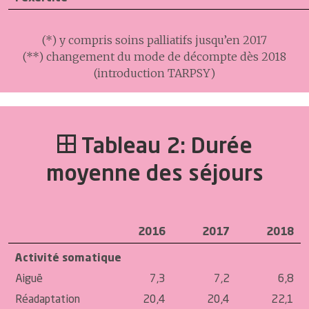
(*) y compris soins palliatifs jusqu’en 2017
(**) changement du mode de décompte dès 2018
(introduction TARPSY)
Tableau 2: Durée
moyenne des séjours
2016
2017
2018
Activité somatique
Aiguë
7,3
7,2
6,8
Réadaptation
20,4
20,4
22,1