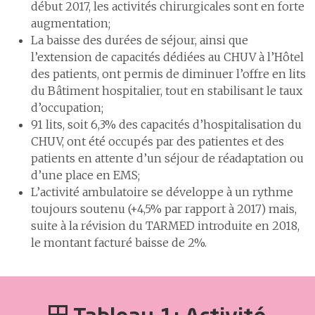
début 2017, les activités chirurgicales sont en forte
4.6
Développement
2
Les délais de prise en charge en cas d’infarctus du myocarde
des
augmentation;
3
Les délais de prise en charge en cas d'accident vasculaire cérébral
collaboratrices
La baisse des durées de séjour, ainsi que
et
4
La filière des fractures ostéoporotiques
l’extension de capacités dédiées au CHUV à l’Hôtel
collaborateurs
des patients, ont permis de diminuer l’offre en lits
5
Le programme ERAS pour une meilleure récupération après une
4.7
Effectifs et
du Bâtiment hospitalier, tout en stabilisant le taux
chirurgie
démographie
d’occupation;
Certifications et accréditations
91 lits, soit 6,3% des capacités d’hospitalisation du
CHUV, ont été occupés par des patientes et des
S’ouvrir au monde
6
Construire l’hôpital de
patients en attente d’un séjour de réadaptation ou
demain
1
Un hôpital proche de ses
d’une place en EMS;
patientes et patients
7
Assurer la logistique
L’activité ambulatoire se développe à un rythme
2
Communiquer pour mieux
toujours soutenu (+4,5% par rapport à 2017) mais,
partager
8
Développer les systèmes
suite à la révision du TARMED introduite en 2018,
d'information
3
Coopération humanitaire
le montant facturé baisse de 2%.
4
Développement durable
9
Comptes
5
Activités culturelles