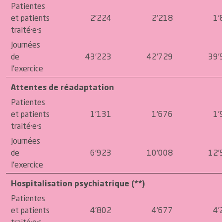
Patientes
et patients
2'224
2'218
1'
traité·e·s
Journées
de
43'223
42'729
39'
l'exercice
Attentes de réadaptation
Patientes
et patients
1'131
1'676
1'
traité·e·s
Journées
de
6'923
10'008
12'
l'exercice
Hospitalisation psychiatrique (**)
Patientes
et patients
4'802
4'677
4'