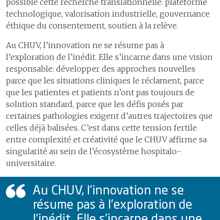
possible cette recherche translationnelle: plateforme
technologique, valorisation industrielle, gouvernance
éthique du consentement, soutien à la relève.
Ressources humaines
Au CHUV, l’innovation ne se résume pas à
Responsabilité environnementale, sociale et
l’exploration de l’inédit. Elle s’incarne dans une vision
infrastructures
responsable: développer des approches nouvelles
1
Environnement
parce que les situations cliniques le réclament, parce
que les patientes et patients n’ont pas toujours de
2
Responsabilité sociétale
solution standard, parce que les défis posés par
3
Infrastructures
certaines pathologies exigent d’autres trajectoires que
celles déjà balisées. C’est dans cette tension fertile
Recherche et innovation
entre complexité et créativité que le CHUV affirme sa
Numérique et Culture
singularité au sein de l’écosystème hospitalo-
universitaire.
Au CHUV, l’innovation ne se
résume pas à l’exploration de
l’inédit. Elle s’incarne dans une