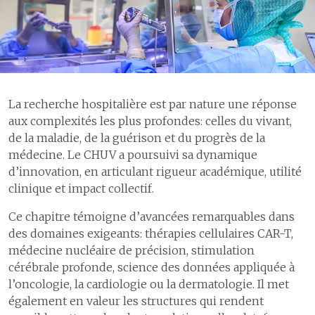
spécialisée
sécurité intégrée
1
Collaboration entre proches
4.2
Amélioration des processus
et professionnelles ou
cliniques
professionnels de la santé
4.3
Amélioration des
2
Partenariats au sein du
prestations, organisation et
réseau de soins
développement de
La recherche hospitalière est par nature une réponse
l’institution
3
Réalisations au sein des
aux complexités les plus profondes: celles du vivant,
pôles d’expertises et
médecine hautement
5
Gouvernance et
de la maladie, de la guérison et du progrès de la
spécialisée
organisation
médecine. Le CHUV a poursuivi sa dynamique
d’innovation, en articulant rigueur académique, utilité
5.1
Gouvernance
Enseignement et
clinique et impact collectif.
implication des
5.2
Efficience et transformations
collaboratrices et
- Plan Impulsion
Ce chapitre témoigne d’avancées remarquables dans
collaborateurs
des domaines exigeants: thérapies cellulaires CAR-T,
médecine nucléaire de précision, stimulation
1
Enseignement
cérébrale profonde, science des données appliquée à
2
Implication et
l’oncologie, la cardiologie ou la dermatologie. Il met
développement des
également en valeur les structures qui rendent
professionnelles et
professionnels