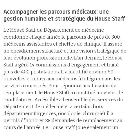
Accompagner les parcours médicaux: une
gestion humaine et stratégique du House Staff
Ressources humaines
Le House Staff du Département de médecine
Responsabilité environnementale, sociale et
coordonne chaque année le parcours de près de 300
infrastructures
médecins assistant·e·s et chef·fe·s de clinique. Il assure
1
Environnement
un encadrement structuré et une vision stratégique de
2
Responsabilité sociétale
leur évolution professionnelle. L’an dernier, le House
Staff a géré 14 commissions d’engagement et traité
3
Infrastructures
plus de 400 postulations. Il a identifié environ 60
Recherche et innovation
nouvelles et nouveaux médecins à intégrer dans les
services concernés. Pour répondre aux besoins de
Numérique et Culture
remplacement, le House Staff a constitué un vivier de
candidatures. Accessible à l’ensemble des services du
Département de médecine et à certains hors
département (urgences, oncologie, chirurgie), il a
permis d’honorer 88 demandes de remplacement au
cours de l’année. Le House Staff joue également un