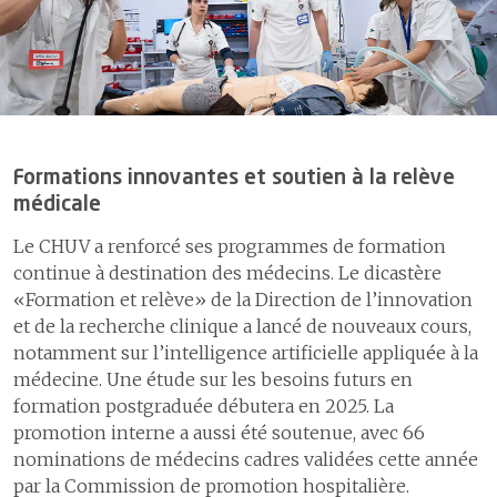
spécialisée
sécurité intégrée
1
Collaboration entre proches
4.2
Amélioration des processus
et professionnelles ou
cliniques
professionnels de la santé
4.3
Amélioration des
2
Partenariats au sein du
prestations, organisation et
réseau de soins
développement de
l’institution
3
Réalisations au sein des
Formations innovantes et soutien à la relève
pôles d’expertises et
médicale
médecine hautement
5
Gouvernance et
spécialisée
organisation
Le CHUV a renforcé ses programmes de formation
continue à destination des médecins. Le dicastère
5.1
Gouvernance
Enseignement et
«Formation et relève» de la Direction de l’innovation
implication des
5.2
Efficience et transformations
et de la recherche clinique a lancé de nouveaux cours,
collaboratrices et
- Plan Impulsion
notamment sur l’intelligence artificielle appliquée à la
collaborateurs
médecine. Une étude sur les besoins futurs en
1
Enseignement
formation postgraduée débutera en 2025. La
promotion interne a aussi été soutenue, avec 66
2
Implication et
développement des
nominations de médecins cadres validées cette année
professionnelles et
par la Commission de promotion hospitalière.
professionnels