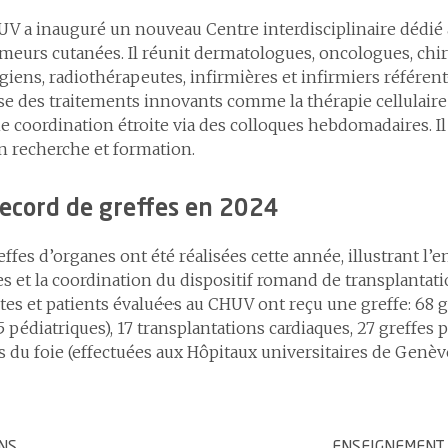
UV a inauguré un nouveau Centre interdisciplinaire dédi
meurs cutanées. Il réunit dermatologues, oncologues, chi
giens, radiothérapeutes, infirmières et infirmiers référent·
e des traitements innovants comme la thérapie cellulaire 
e coordination étroite via des colloques hebdomadaires. I
en recherche et formation.
ecord de greffes en 2024
effes d’organes ont été réalisées cette année, illustrant l
s et la coordination du dispositif romand de transplantatio
tes et patients évalué·e·s au CHUV ont reçu une greffe: 68 
5 pédiatriques), 17 transplantations cardiaques, 27 greffes
s du foie (effectuées aux Hôpitaux universitaires de Genève