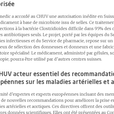
risée
edic a accordé au CHUV une autorisation inédite en Suis
icament à base de microbiote issu de selles. Ce traiteme
fections à la bactérie Clostridioides difficile dans 95% des
es antibiotiques seuls. Le projet, porté par les équipes du S
es infectieuses et du Service de pharmacie, repose sur un
eux de sélection des donneuses et donneurs et une fabric
toire spécialisé. Le médicament, administré par gélules, 
opie, pourra être utilisé par d’autres centres suisses.
HUV acteur essentiel des recommandati
péennes sur les maladies artérielles et 
mité d’expertes et experts européen·ne·s incluant des m
 de nouvelles recommandations pour améliorer la prise e
es artérielles et aortiques. Ces directives offrent des outil
res données scientifiques. Elles ont été présentées au Con