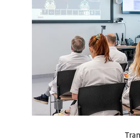
médecine hautement spécialisée
3
Enseignement et implication des
collaboratrices et collaborateurs
3.1
Enseignement
3.2
Implication et développement des professionnelles et
professionnels
Tran