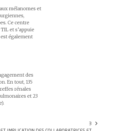
é aux mélanomes et
rurgiennes,
e·s. Ce centre
TIL et s’appuie
l est également
’engagement des
n. En tout, 135
greffes rénales
 pulmonaires et 23
).
3