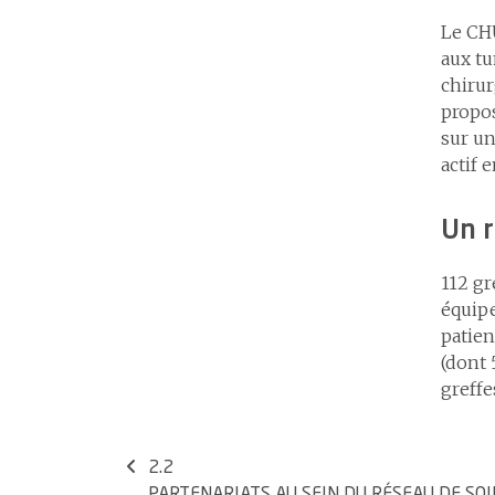
Le CH
aux tu
chirur
propos
sur un
actif 
Un r
112 gr
équipe
patien
(dont 
greffe
2.2