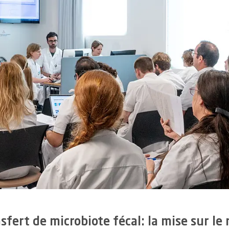
5.1
Gouvernance
9
Nu
5.2
Efficience et transformations - Plan Impulsion
sfert de microbiote fécal: la mise sur le