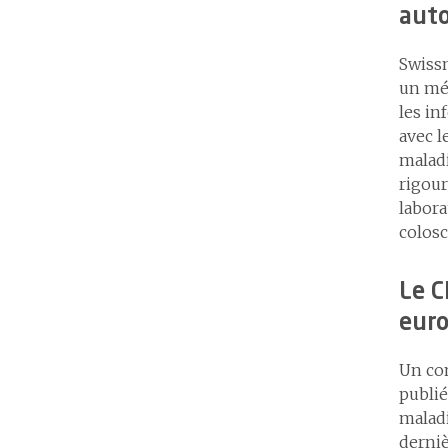
auto
Swissm
un méd
les in
avec l
maladi
rigour
labora
colosc
Le C
euro
Un co
publié
maladi
derniè