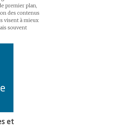
de premier plan,
tion des contenus
ns visent à mieux
mais souvent
de
s et