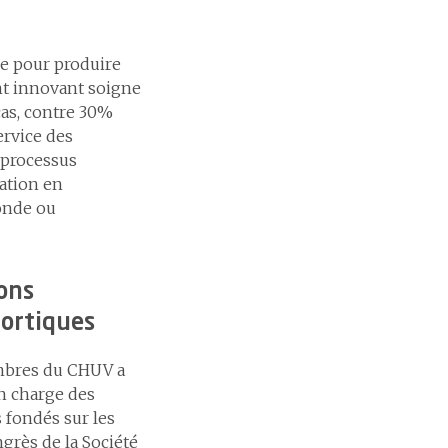
se pour produire
nt innovant soigne
 cas, contre 30%
ervice des
 processus
ation en
sonde ou
ons
aortiques
embres du CHUV a
n charge des
s fondés sur les
grès de la Société