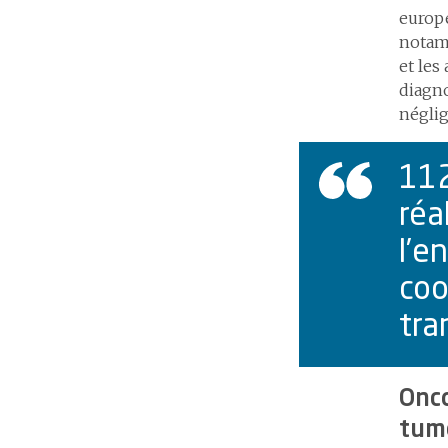
europé
notamm
et les
diagno
néglig
112
réa
l’e
coo
tra
Onco
tume