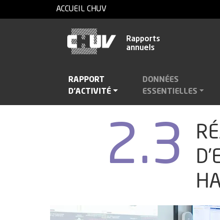
ACCUEIL CHUV
Rapports
annuels
RAPPORT
DONNÉES
D'ACTIVITÉ
ESSENTIELLES
1
Les dix faits marquants du CHUV en 2024
2024
20
2.3
RÉ
2
Liens avec les patientes et patients et
expertise en médecine hautement
D’
spécialisée
2.1
Collaboration entre proches et professionnelles ou
HA
professionnels de la santé
2.2
Partenariats au sein du réseau de soins
2.3
Réalisations au sein des pôles d’expertises et